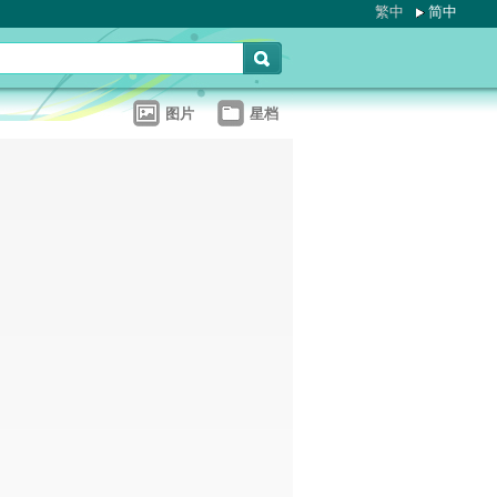
繁中
简中
图片
星档