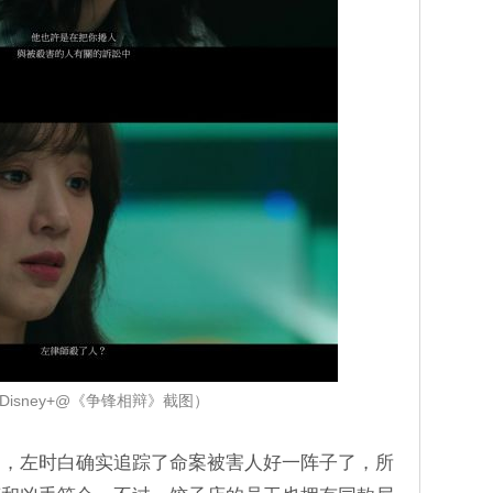
Disney+@《争锋相辩》截图）
是，左时白确实追踪了命案被害人好一阵子了，所