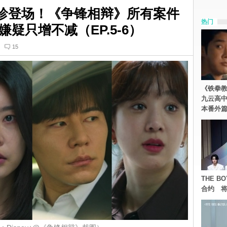
珍登场！《争锋相辩》所有案件
热门
疑只增不减（EP.5-6）
15
《铁拳
九云高
本番外
THE 
合约 将