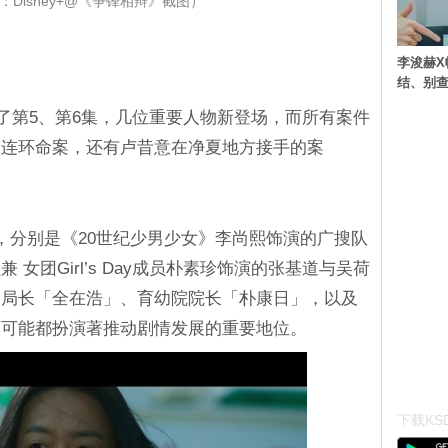
：Disney+@《争锋相辩》截图）
李浚赫X
结、别
播出了第5、第6集，几位重要人物新登场，而所有案件
的连环命案，还有卢昔意在净夏地方接手的案
，分别是《20世纪少男少女》李尚熙饰演的广搜队
女团Girl’s Day成员朴素珍饰演的张基道与吴荷
局局长「全在浩」、育幼院院长「朴康日」，以及
自可能都扮演著推动剧情发展的重要地位。
下载KSD