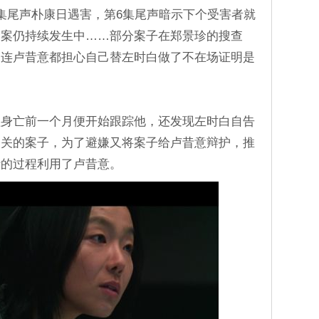
集尾声朴康日遇害，第6集尾声暗示下个受害者就
命案仍持续发生中……部分案子在郑景珍的搜查
，连卢昔意都担心自己替左时白做了不在场证明是
植身亡前一个月便开始跟踪他，还发现左时白自告
相关的案子，为了避嫌又将案子给卢昔意辩护，推
计的过程利用了卢昔意。