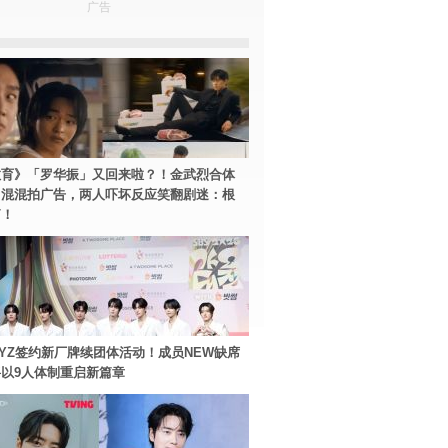
广告
教育》「罗华振」又回来啦？！金武烈合体
中混混拍广告，两人吓坏反应笑翻剧迷：根
篇！
BOYZ签约新厂牌续团体活动！成员NEW缺席
以9人体制重启新篇章