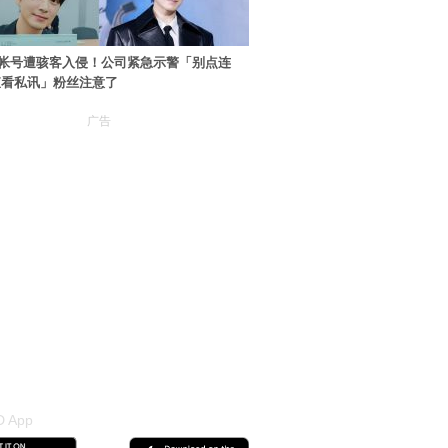
帐号遭骇客入侵！公司紧急示警「别点连
查看私讯」粉丝注意了
广告
 App