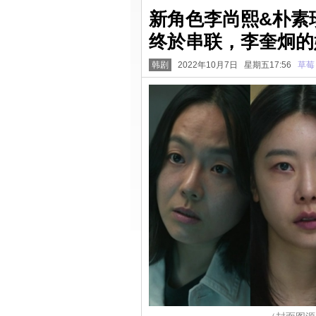
新角色李尚熙&朴素
终於串联，李奎炯的嫌
韩剧
2022年10月7日 星期五17:56
草莓