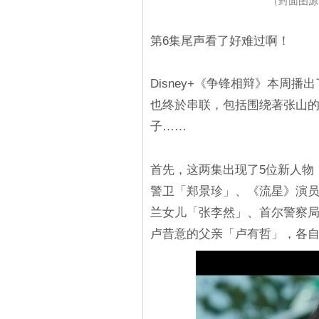
（封面图源
第6集尾声看了好难过啊！
Disney+《争锋相辩》本周
也终於串联，包括围绕著张山
子……
首先，这两集出现了5位新人物
警卫「郑景珍」、《流星》演员兼 
兰女儿「张李然」、首尔警察
卢昔意的父亲「卢有哲」，各