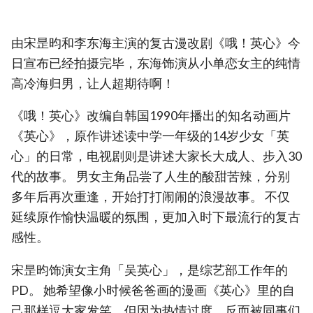
由宋昰昀和李东海主演的复古漫改剧《哦！英心》今
日宣布已经拍摄完毕，东海饰演从小单恋女主的纯情
高冷海归男，让人超期待啊！
《哦！英心》改编自韩国1990年播出的知名动画片
《英心》，原作讲述读中学一年级的14岁少女「英
心」的日常，电视剧则是讲述大家长大成人、步入30
代的故事。 男女主角品尝了人生的酸甜苦辣，分别
多年后再次重逢，开始打打闹闹的浪漫故事。 不仅
延续原作愉快温暖的氛围，更加入时下最流行的复古
感性。
宋昰昀饰演女主角「吴英心」，是综艺部工作年的
PD。 她希望像小时候爸爸画的漫画《英心》里的自
己那样逗大家发笑，但因为热情过度，反而被同事们