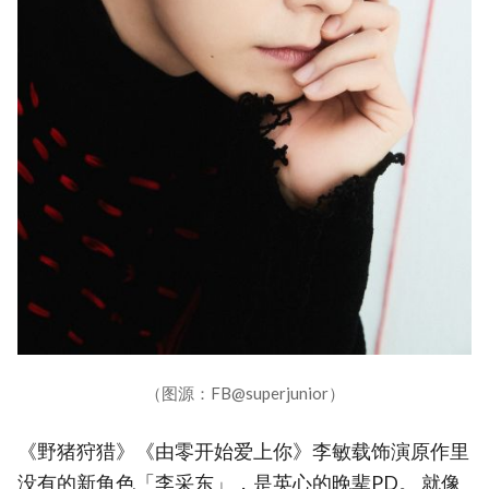
（图源：FB@superjunior）
《野猪狩猎》《由零开始爱上你》李敏载饰演原作里
没有的新角色「李采东」，是英心的晚辈PD。 就像