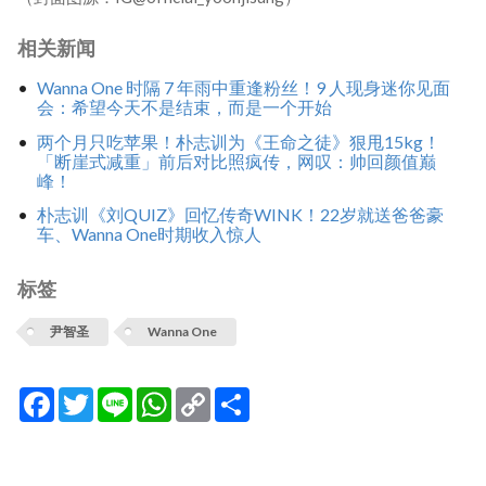
相关新闻
Wanna One 时隔 7 年雨中重逢粉丝！9 人现身迷你见面
会：希望今天不是结束，而是一个开始
两个月只吃苹果！朴志训为《王命之徒》狠甩15kg！
「断崖式减重」前后对比照疯传，网叹：帅回颜值巅
峰！
朴志训《刘QUIZ》回忆传奇WINK！22岁就送爸爸豪
车、Wanna One时期收入惊人
标签
尹智圣
Wanna One
Facebook
Twitter
Line
WhatsApp
Copy
分
Link
享