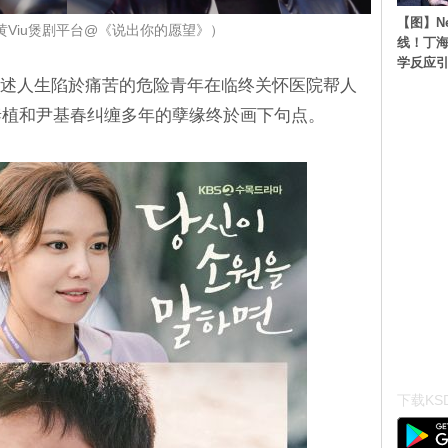
【图】N
黄Viu煲剧平台@《说出你的愿望》）
线！丁海
学反应
讲述人生陷於痛苦的危险青年在临终关怀医院帮人
泰植和尹基春纠缠多年的孽缘终於画下句点。
下载KSD