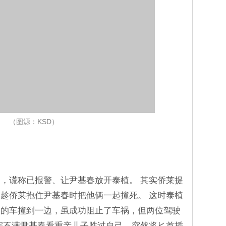
（图源：KSD）
，谎称已报警、让尹基春放开泰植。 其实侨莱提
趁侨莱抱住尹基春时把他俩一起撞死。 这时泰植
俊的车撞到一边，虽成功阻止了车祸，但两位驾驶
宇不满尹基春看重亲儿子胜过自己，突然将匕首插