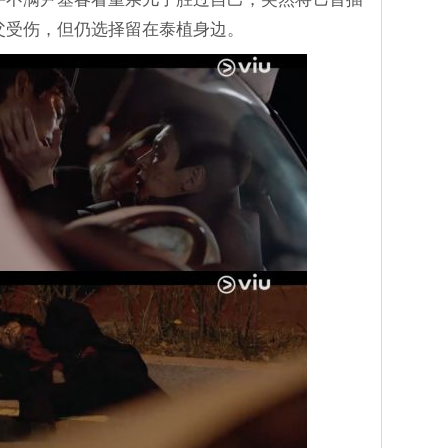
父受伤，但仍选择留在泰植身边。