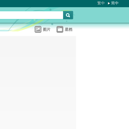
繁中
简中
图片
星档