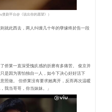
Viu煲剧平台@《说出你的愿望》）
春则就此西去，两人纠缠几十年的孽缘终於告一段
了侨莱一直深受愧疚感的折磨有多痛苦。 俊京并
莱只是因为害怕独自一人，如今下决心好好活下
意照做。 但侨莱没有要求她离开，反而再次温暖
吧，我当哥哥，你当妹妹。」