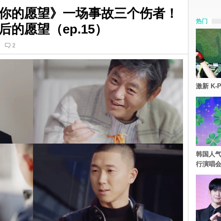
你的愿望》一场事故三个伤者！
热门
的愿望（ep.15）
2
激新 K-
韩国人气
行演唱