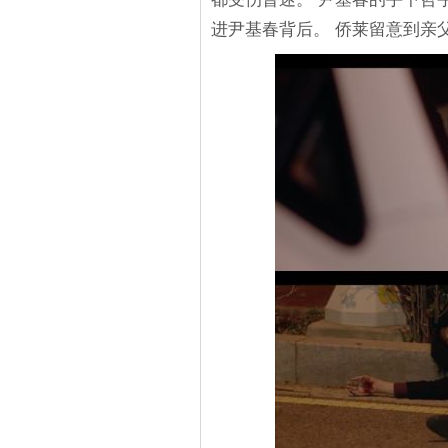
进尹基春背后。 侨莱留意到亲