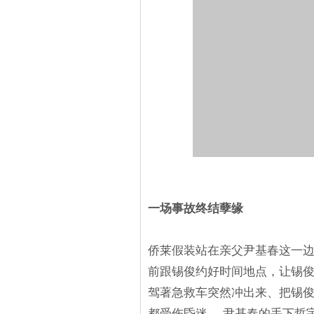
一场事故终结孽缘
侨莱假装站在亲父尹基春这一边
前跟锡俊约好时间地点，让锡俊
驾著急救车突然冲出来、把锡
都受伤昏迷。 尹基春的手下哲