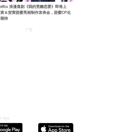
etflix 浪漫喜剧《我的荒糖恋爱》即将上
寅＆贺营甜蜜亮相制作发表会，甜蜜CP化
引期待
广告
 App