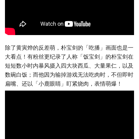
除了黄寅烨的反差萌，朴宝剑的「吃播」画面也是一
大看点！有粉丝更纪录了人称「饭宝剑」的朴宝剑在
短短数小时内暴风摄入四大块西瓜、大量果仁，以及
数碗白饭；而他因为输掉游戏无法吃肉时，不但即时
扁嘴、还以「小鹿眼睛」盯紧烧肉，表情萌爆！