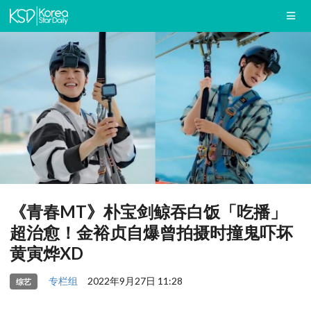
《青春MT》朴宝剑鲸吞白饭「吃播」
超治愈！金裕贞自爆曾拍摄时撞鬼吓坏
黄寅烨XD
专栏组
2022年9月27日 11:28
综艺