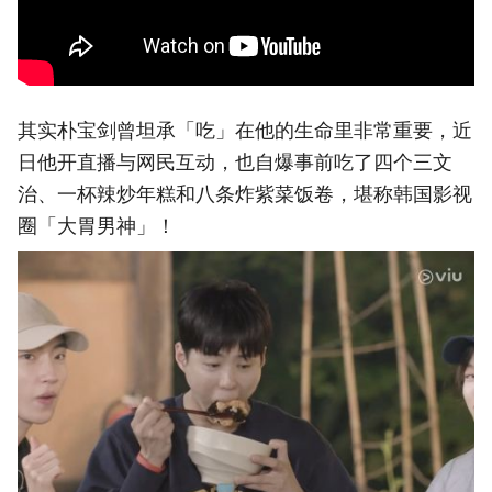
其实朴宝剑曾坦承「吃」在他的生命里非常重要，近
日他开直播与网民互动，也自爆事前吃了四个三文
治、一杯辣炒年糕和八条炸紫菜饭卷，堪称韩国影视
圈「大胃男神」！