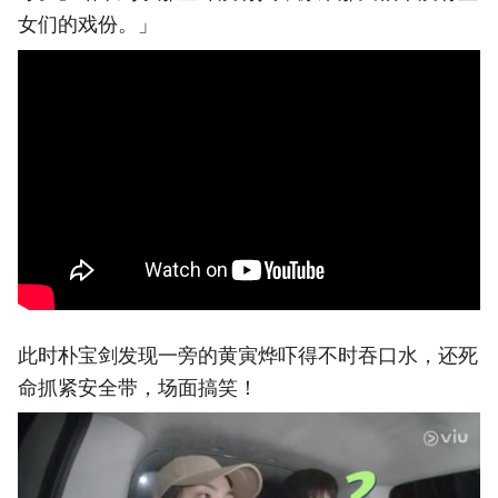
女们的戏份。」
此时朴宝剑发现一旁的黄寅烨吓得不时吞口水，还死
命抓紧安全带，场面搞笑！