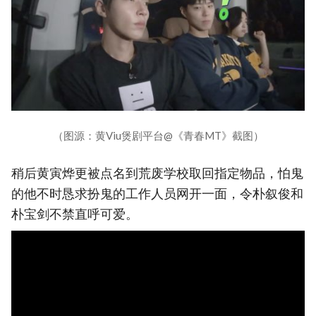
（图源：黄Viu煲剧平台@《青春MT》截图）
稍后黄寅烨更被点名到荒废学校取回指定物品，怕鬼
的他不时恳求扮鬼的工作人员网开一面，令朴叙俊和
朴宝剑不禁直呼可爱。