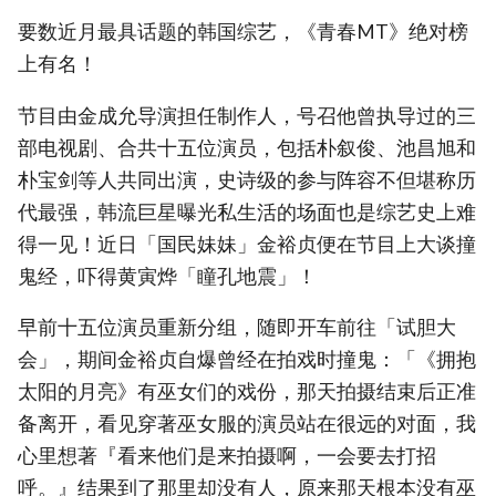
要数近月最具话题的韩国综艺，《青春MT》绝对榜
上有名！
节目由金成允导演担任制作人，号召他曾执导过的三
部电视剧、合共十五位演员，包括朴叙俊、池昌旭和
朴宝剑等人共同出演，史诗级的参与阵容不但堪称历
代最强，韩流巨星曝光私生活的场面也是综艺史上难
得一见！近日「国民妹妹」金裕贞便在节目上大谈撞
鬼经，吓得黄寅烨「瞳孔地震」！
早前十五位演员重新分组，随即开车前往「试胆大
会」，期间金裕贞自爆曾经在拍戏时撞鬼：「《拥抱
太阳的月亮》有巫女们的戏份，那天拍摄结束后正准
备离开，看见穿著巫女服的演员站在很远的对面，我
心里想著『看来他们是来拍摄啊，一会要去打招
呼。』结果到了那里却没有人，原来那天根本没有巫