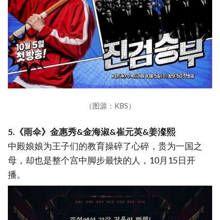
（图源：KBS）
5.《雨伞》金惠秀&金海淑&崔元英&姜澯熙
中殿娘娘为王子们的教育操碎了心碎，贵为一国之
母，却也是整个宫中脚步最快的人，10月15日开
播。