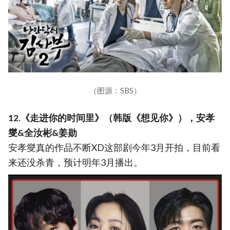
（图源：SBS）
12.《走进你的时间里》（韩版《想见你》），安孝
燮&全汝彬&姜勋
安孝燮真的作品不断XD这部剧今年3月开拍，目前看
来还没杀青，预计明年3月播出。