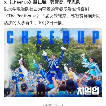
9.《Cheer Up》裴仁爀、韩智贤、李恩泉
以大学啦啦队社团为背景的青春浪漫爱情喜剧，
《The Penthouse》「恶女朱锡京」韩智贤饰演开朗
活泼的大学新生，10月3日开播。
（图源：SBS）