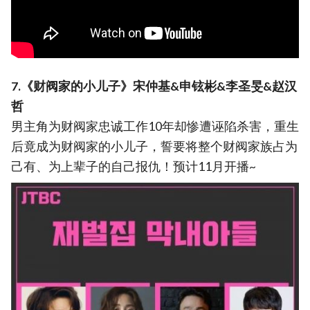
7.《财阀家的小儿子》宋仲基&申铉彬&李圣旻&赵汉
哲
男主角为财阀家忠诚工作10年却惨遭诬陷杀害，重生
后竟成为财阀家的小儿子，誓要将整个财阀家族占为
己有、为上辈子的自己报仇！预计11月开播~