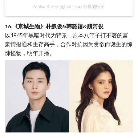
Netflix Korea (@netflixkr) 分享的帖子
16.《京城生物》朴叙俊&韩韶禧&魏河俊
以1945年黑暗时代为背景，原本八竿子打不著的富
豪情报通和生存高手，合作对抗因为贪欲而诞生的惊
悚怪物，明年开播。