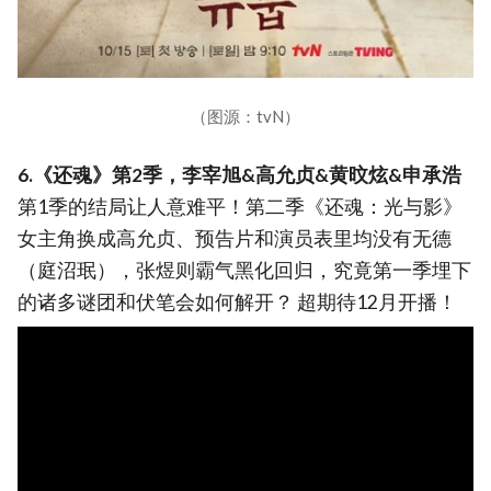
（图源：tvN）
6.《还魂》第2季，李宰旭&高允贞&黄旼炫&申承浩
第1季的结局让人意难平！第二季《还魂：光与影》
女主角换成高允贞、预告片和演员表里均没有无德
（庭沼珉），张煜则霸气黑化回归，究竟第一季埋下
的诸多谜团和伏笔会如何解开？ 超期待12月开播！