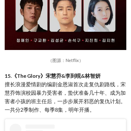
（图源：Netflix）
15.《The Glory》宋慧乔&李到晛&林智妍
擅长浪漫爱情剧的编剧金恩淑首次走复仇剧路线，宋
慧乔饰演校园暴力受害者，蛰伏准备几十年、成为加
害者小孩的班主任后，一步步展开邪恶的复仇计划。
一共分2季制作、每季8集，明年开播。