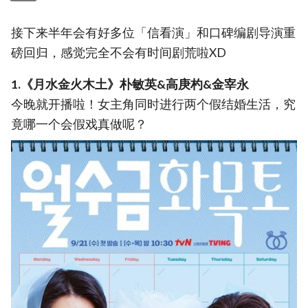
接下来半年会有好多位「信看演」和口碑编剧导演重
磅回归，感觉完全不会有时间剧荒啦XD
1.《月水金火木土》朴敏英&高庚杓&金宰永
今晚就开播啦！女主角同时进行两个假结婚生活，究
竟哪一个会假戏真做呢？