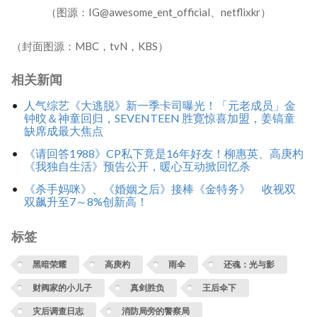
（图源：IG@awesome_ent_official、netflixkr）
（封面图源：MBC，tvN，KBS）
相关新闻
人气综艺《大逃脱》新一季卡司曝光！「元老成员」金
钟旼＆神童回归，SEVENTEEN 胜寛惊喜加盟，姜镐童
缺席成最大焦点
《请回答1988》CP私下竟是16年好友！柳惠英、高庚杓
《我独自生活》预告公开，暖心互动掀回忆杀
《杀手妈咪》、《婚姻之后》接棒《金特务》 收视双
双飙升至7～8%创新高！
标签
黑暗荣耀
高庚杓
雨伞
还魂：光与影
财阀家的小儿子
真剑胜负
王后伞下
灾后调查日志
消防局旁的警察局