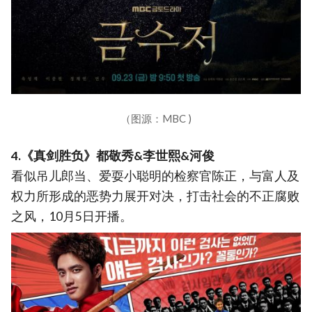
（图源：MBC )
4.《真剑胜负》都敬秀&李世熙&河俊
看似吊儿郎当、爱耍小聪明的检察官陈正，与富人及
权力所形成的恶势力展开对决，打击社会的不正腐败
之风，10月5日开播。