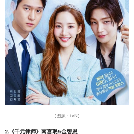
（图源：tvN）
2.《千元律师》南宫珉&金智恩