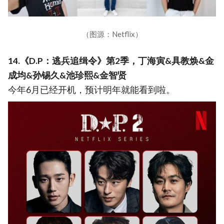
（图源：Netflix）
14.《D.P：逃兵追缉令》第2季，丁海寅&具教焕&金
成均&孙锡久&池珍熙&金智贤
今年6月已经开机，预计明年就能看到啦。