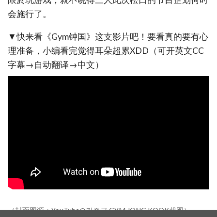
会施行了。
▼快来看《Gym钟国》这支影片吧！要看真的要有心
理准备，小编看完觉得耳朵超累XDD（可开英文CC
字幕→自动翻译→中文）
（封面图源：YouTube@김종국 GYM JONG KOOK截图）