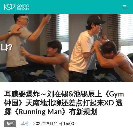
耳膜要爆炸～刘在锡&池锡辰上《Gym
钟国》天南地北聊还差点打起来XD 透
露《Running Man》有新规划
草莓
2022年9月11日 16:00
综艺