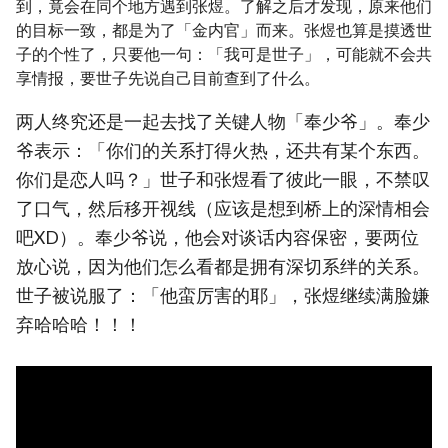
到，竟会在同个地方遇到张煜。了解之后才发现，原来他们
的目标一致，都是为了「金内官」而来。张煜也算是摸透世
子的个性了，只要他一句：「我可是世子」，可能就不会共
享情报，要世子先说自己目前查到了什么。
两人终究还是一起去找了关键人物「奉少爷」。奉少
爷表示：「你们的关系打得火热，还共有某个东西。
你们是恋人吗？」世子和张煜看了彼此一眼，不禁叹
了口气，然后移开视线（应该是想到桥上的深情相会
吧XD）。奉少爷说，他会对谈话内容保密，要两位
放心说，因为他们怎么看都是拥有深切系绊的关系。
世子被说服了：「他蛮厉害的耶」，张煜继续满脸嫌
弃哈哈哈！！！