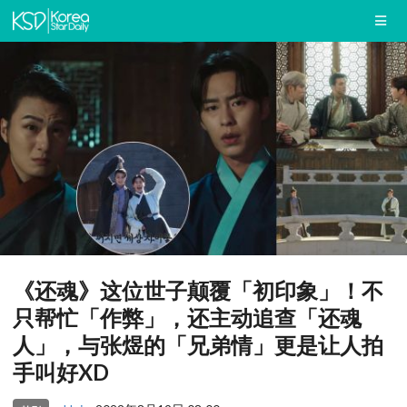
《还魂》这位世子颠覆「初印象」！不
只帮忙「作弊」，还主动追查「还魂
人」，与张煜的「兄弟情」更是让人拍
手叫好XD