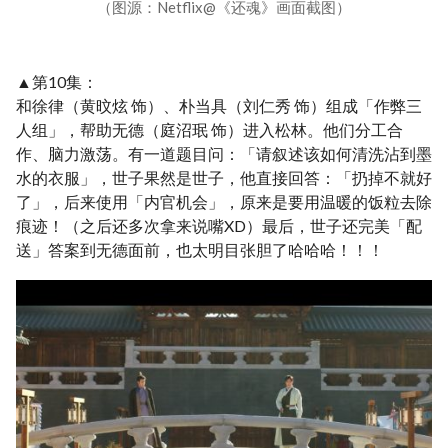
（图源：Netflix@《还魂》画面截图）
▲第10集：
和徐律（黄旼炫 饰）、朴当具（刘仁秀 饰）组成「作弊三
人组」，帮助无德（庭沼珉 饰）进入松林。他们分工合
作、脑力激荡。有一道题目问：「请叙述该如何清洗沾到墨
水的衣服」，世子果然是世子，他直接回答：「扔掉不就好
了」，后来使用「内官机会」，原来是要用温暖的饭粒去除
痕迹！（之后还多次拿来说嘴XD）最后，世子还完美「配
送」答案到无德面前，也太明目张胆了哈哈哈！！！