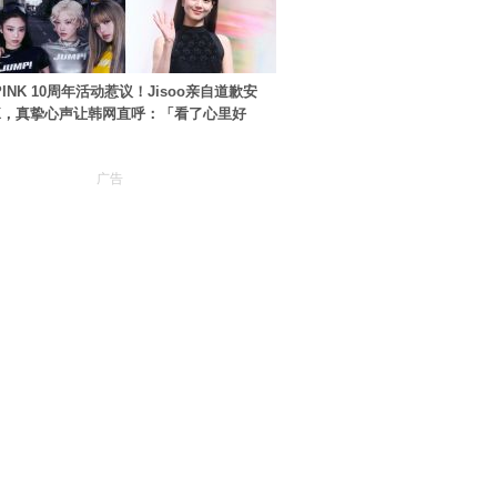
PINK 10周年活动惹议！Jisoo亲自道歉安
NK，真挚心声让韩网直呼：「看了心里好
广告