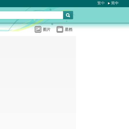
繁中
简中
图片
星档