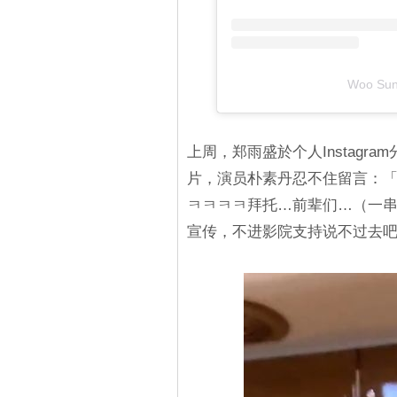
Woo S
上周，郑雨盛於个人Instag
片，演员朴素丹忍不住留言：
ㅋㅋㅋㅋ拜托…前辈们…（一
宣传，不进影院支持说不过去