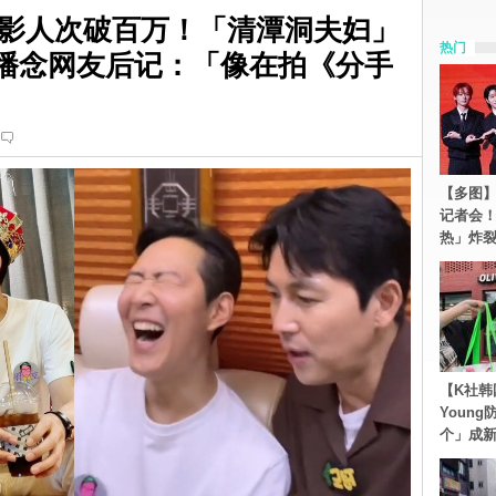
影人次破百万！「清潭洞夫妇」
热门
直播念网友后记：「像在拍《分手
【多图】S
记者会
热」炸
【K社韩
Youn
个」成