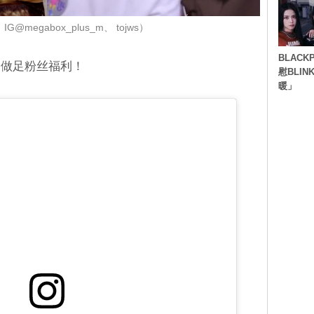
@megabox_plus_m、 tojws）
BLACK
，做足粉丝福利！
慰BLI
暖」