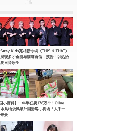
广告
tray Kids亮相新专辑《THIS & THAT》
！展现多才全能与满满自信，预告「以热治
裂夏日音乐圈
国小百科】一年半狂卖178万个！Olive
g防水购物袋风靡外国游客，机场「人手一
新奇景