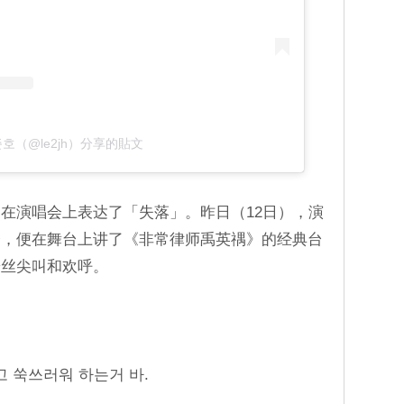
호（@le2jh）分享的貼文
在演唱会上表达了「失落」。昨日（12日），演
会，便在舞台上讲了《非常律师禹英禑》的经典台
粉丝尖叫和欢呼。
고 쑥쓰러워 하는거 바.