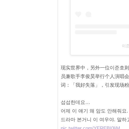
이준
现实世界中，另外一位이준호则
员兼歌手李俊昊举行个人演唱
词：「我好失落」，引发现场
섭섭한데요…
어제 이 얘기 왜 암도 안해줘요.
드라마 본거니 이 여우야. 말하
pic.twitter.com/YEREBI0liM