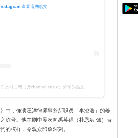
Instagram 查看這則貼文
 인스타그램（@channel.ena.d）分享的貼文
禑》中，饰演汪洋律师事务所职员「李浚浩」的姜
之称号。他在剧中屡次向禹英禑（朴恩斌 饰）表
狗狗的模样，令观众印象深刻。