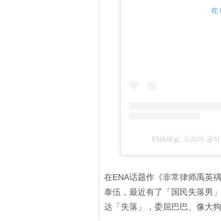
在 
ENA채널: 드라마 공식
在ENA话题作《非常律师禹英
泰伍，最近有了「国民失落男」
达「失落」，委屈巴巴、像大