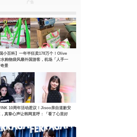
广告
国小百科】一年半狂卖178万个！Olive
g防水购物袋风靡外国游客，机场「人手一
新奇景
PINK 10周年活动惹议！Jisoo亲自道歉安
NK，真挚心声让韩网直呼：「看了心里好