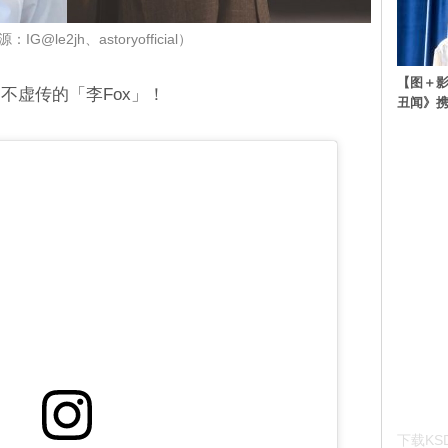
G@le2jh、astoryofficial）
【图＋影
不虚传的「李Fox」！
丑闻》携
下载KSD