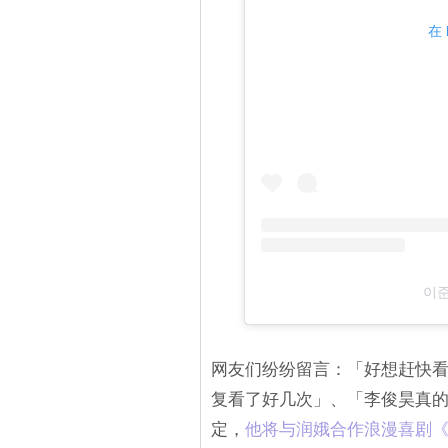
在 
이준
网友们纷纷留言：「好想赶快
复看了好几次」、「李俊昊真
定，
他将与润娥合作浪漫喜剧《King