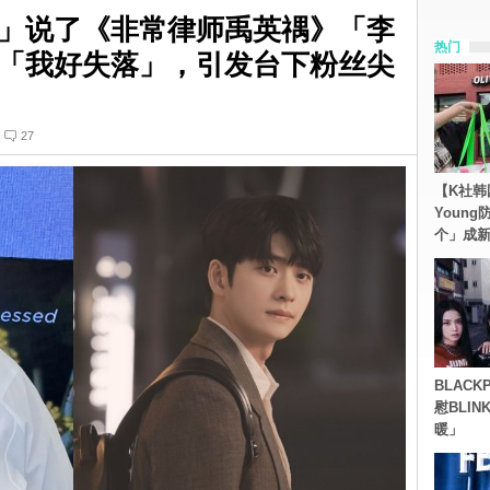
」说了《非常律师禹英禑》「李
热门
「我好失落」，引发台下粉丝尖
27
【K社韩
Youn
个」成
BLACK
慰BLI
暖」