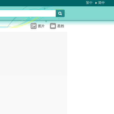
繁中
简中
图片
星档