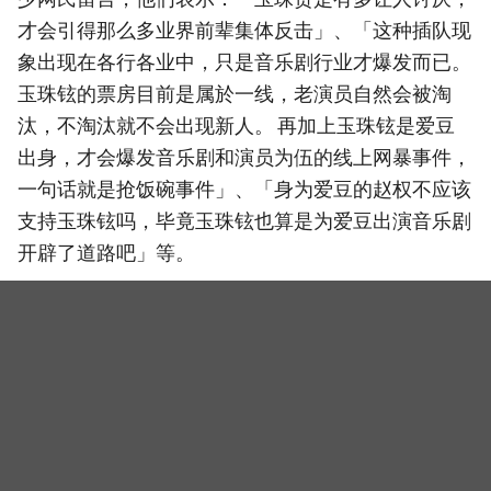
才会引得那么多业界前辈集体反击」、「这种插队现
象出现在各行各业中，只是音乐剧行业才爆发而已。
玉珠铉的票房目前是属於一线，老演员自然会被淘
汰，不淘汰就不会出现新人。 再加上玉珠铉是爱豆
出身，才会爆发音乐剧和演员为伍的线上网暴事件，
一句话就是抢饭碗事件」、「身为爱豆的赵权不应该
支持玉珠铉吗，毕竟玉珠铉也算是为爱豆出演音乐剧
开辟了道路吧」等。
（封面图源：玉珠铉IG）
相关新闻
李荷妮尴尬了！Hope Project爆出无证经营10年，恐面
临2年牢刑！多位大咖中招
辉星殒落，韩国歌坛笼罩悲伤：玉珠铉、KCM、LYn、
SE7EN、李昶旻、赵权、颂乐、Leo等悼念