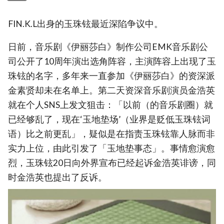
FIN.K.L出身的玉珠铉最近深陷争议中。
日前，音乐剧《伊丽莎白》制作公司EMK音乐剧公
司公开了10周年演出选角阵容，主演阵容上出现了玉
珠铉的名字，多年来一直参加《伊丽莎白》的资深派
金素贤却未在名单上。第二天资深音乐剧演员金浩英
就在个人SNS上发文狙击：「以前（的音乐剧圈）就
已经够乱了，现在‘玉地垫场’（业界是贬低玉珠铉词
语）比之前更乱」，疑似是在指责玉珠铉靠人脉而非
实力上位，由此引发了「玉地垫事态」。事情愈演愈
烈，玉珠铉20日向外界宣布已经起诉金浩英诽谤，同
时金浩英也提出了反诉。