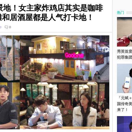
景地！女主家炸鸡店其实是咖啡
热门
滩和居酒屋都是人气打卡地！
e
8
秀英首度
犯罪集
「元斌＋
国传奇
来了！