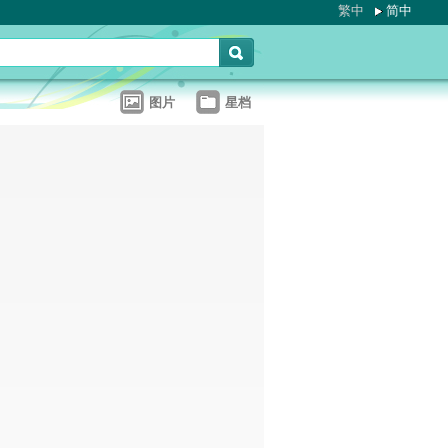
繁中
简中
图片
星档