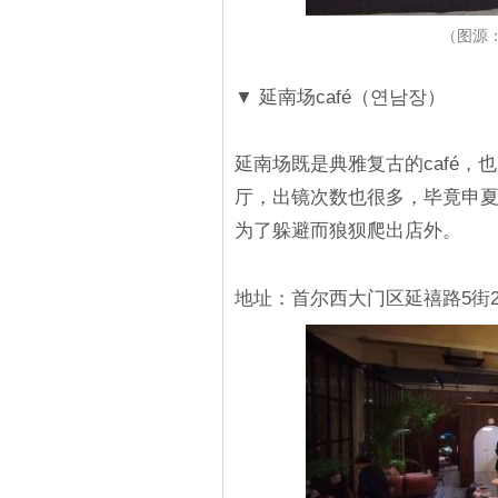
（图源：
▼ 延南场café（연남장）
延南场既是典雅复古的café，
厅，出镜次数也很多，毕竟申夏
为了躲避而狼狈爬出店外。
地址：首尔西大门区延禧路5街22