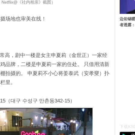
Netflix@《社内相亲》截图）
拍摄场地也审美在线！
边佑锡
者透露
率非常高，剧中一楼是女主申夏莉（金世正）一家经
鸡品牌，二楼是申夏莉一家的住处。 只借用清新
棚拍摄的。 申夏莉不小心将姜泰武（安孝燮）扑
围栏里。
5（대구 수성구 만촌동342-15）
下载KSD