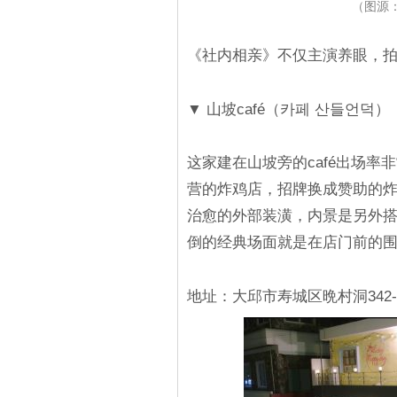
（图源：
《社内相亲》不仅主演养眼，
▼ 山坡café（카페 산들언덕）
这家建在山坡旁的café出场
营的炸鸡店，招牌换成赞助的炸
治愈的外部装潢，内景是另外搭
倒的经典场面就是在店门前的
地址：大邱市寿城区晩村洞342-1