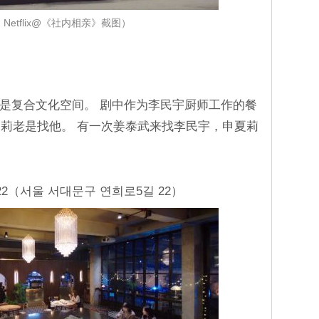
Netflix@《社内相亲》截图）
也是复合文化空间。 剧中作为李民宇厨师工作的餐
莉老是找他。 有一次姜泰武来找李民宇，申夏莉
（서울 서대문구 연희로5길 22）