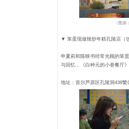
（图源：
▼ 笨蛋现做辣炒年糕孔陵店（
申夏莉和陈映书经常光顾的笨蛋
与回忆，《白种元的小巷餐厅
地址：首尔芦原区孔陵洞439繁体