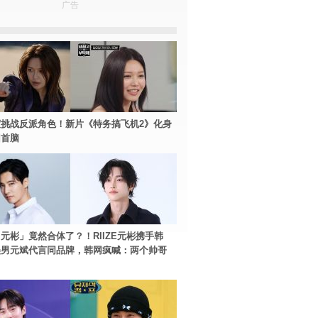
广告
挑战反派角色！新片《特务搞飞机2》化身
团首脑
元彬」竟然合体了？！RIIZE元彬携手韩
美男元斌代言同品牌，韩网疯喊：两个帅哥