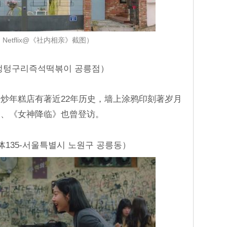
Netflix@《社内相亲》截图）
멍텅구리즉석떡볶이 공릉점）
炒年糕店有著近22年历史，墙上涂鸦印刻著岁月
》、《女神降临》也曾登访。
135-서울특별시 노원구 공릉동）