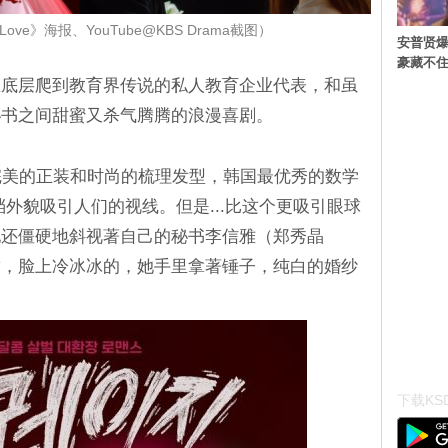
Love》海报、YouTube@KBS Drama截图）
安普贤爆
豪藏不
》讲述从底层爬到教育界传说的私人教育企业代表，和虽
秘书之间甜蜜又杀气腾腾的浪漫喜剧。
完美的正装和时尚的梳理发型，韩国最优秀的数学
外貌吸引人们的视线。但是...比这个更吸引眼球
他还僵硬地斜视著自己的秘书李信雅（郑秀晶
臂，脸上冷冰冰的，她手里拿著锤子，纯白的婚纱
下载KSD