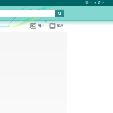
繁中
简中
图片
星档