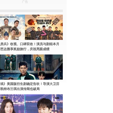
广告
伙房兵》收视、口碑双收！演员与剧组本月
国芭达雅享奖励旅行，庆祝亮眼成绩
游戏》美国版衍生剧确定告吹！导演大卫芬
、凯特布兰琪出演传闻也破局