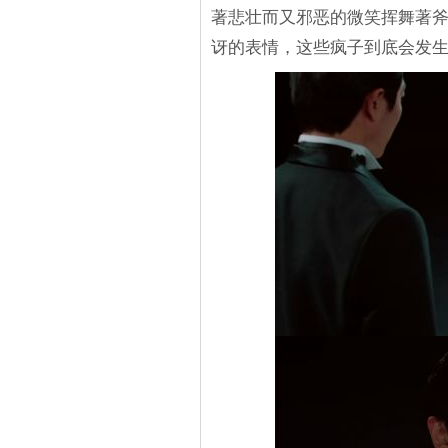
著悲壮而又邪恶的微笑挥舞著
讶的表情，这些疯子到底会发