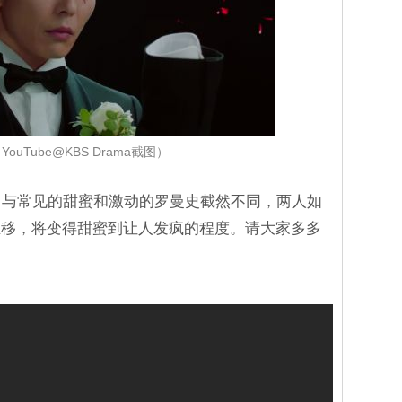
ouTube@KBS Drama截图）
ove》与常见的甜蜜和激动的罗曼史截然不同，两人如
推移，将变得甜蜜到让人发疯的程度。请大家多多