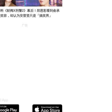
料《财阀X刑警2》幕后！郑恩彩看到俞承
住笑容，却认为安普贤只是「搞笑男」
广告
 App