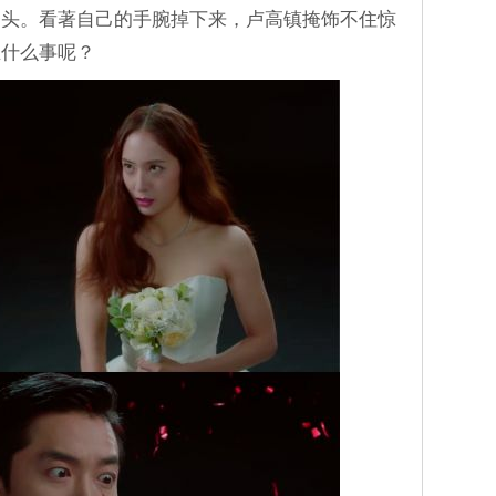
斧头。看著自己的手腕掉下来，卢高镇掩饰不住惊
生什么事呢？