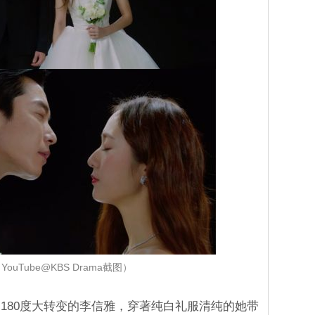
ouTube@KBS Drama截图）
180度大转变的李信雅，穿著纯白礼服清纯的她带