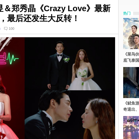
郑秀晶《Crazy Love》最新
热门
，最后还发生大反转！
n
100
《菜鸟
底飞泰
《鱿鱼
奇退出