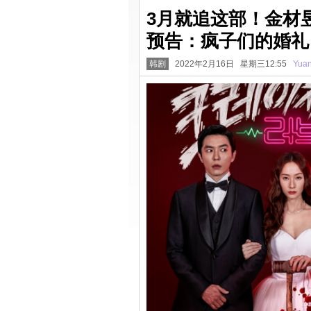
3月就追这部！金材昱＆
预告：疯子们的婚礼
韩剧
2022年2月16日 星期三12:55
Yua