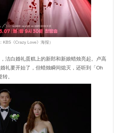
KBS《Crazy Love》海报）
起，洁白婚礼蛋糕上的新郎和新娘蜡烛亮起。卢高
婚礼要开始了，但蜡烛瞬间熄灭，还听到「Oh
逆转。