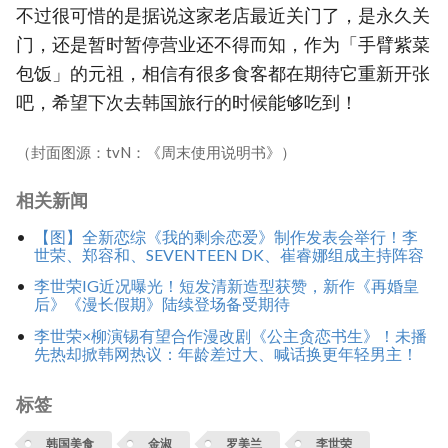
不过很可惜的是据说这家老店最近关门了，是永久关
门，还是暂时暂停营业还不得而知，作为「手臂紫菜
包饭」的元祖，相信有很多食客都在期待它重新开张
吧，希望下次去韩国旅行的时候能够吃到！
（封面图源：tvN：《周末使用说明书》）
相关新闻
【图】全新恋综《我的剩余恋爱》制作发表会举行！李
世荣、郑容和、SEVENTEEN DK、崔睿娜组成主持阵容
李世荣IG近况曝光！短发清新造型获赞，新作《再婚皇
后》《漫长假期》陆续登场备受期待
李世荣×柳演锡有望合作漫改剧《公主贪恋书生》！未播
先热却掀韩网热议：年龄差过大、喊话换更年轻男主！
标签
韩国美食
金淑
罗美兰
李世荣