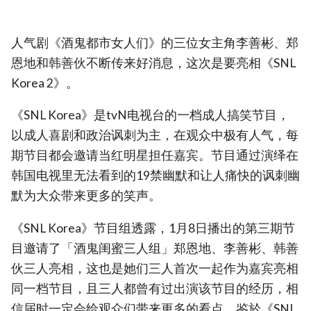
人气剧《酒鬼都市女人们》的三位女主角李善彬、郑
恩地和韩善伙不断传来好消息，这次是要亮相《SNL
Korea 2》。
《SNL Korea》是tvN电视台的一档成人搞笑节目，
以成人喜剧和政治讽刺为主，在观众中极有人气，每
期节目都会邀请当红明星担任嘉宾。节目通过演绎在
韩国电视里无法看到的19禁幽默和让人痛快的讽刺幽
默为大众带来更多的笑声。
《SNL Korea》节目组透露，1月8日播出的第三期节
目邀请了「酒鬼闺蜜三人组」郑恩地、李善彬、韩善
伙三人亮相，这也是她们三人首次一起作为嘉宾亮相
同一档节目，且三人都曾有过出演该节目的经历，相
信届时一定会给观众们带来更多的看点。鉴於《SNL