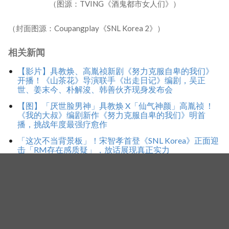
（图源：TVING《酒鬼都市女人们》）
（封面图源：Coupangplay《SNL Korea 2》）
相关新闻
【影片】具教焕、高胤祯新剧《努力克服自卑的我们》
开播！《山茶花》导演联手《出走日记》编剧，吴正
世、姜末今、朴解浚、韩善伙齐现身发布会
【图】「厌世脸男神」具教焕 X「仙气神颜」高胤祯 ！
《我的大叔》编剧新作《努力克服自卑的我们》明首
播，挑战年度最强疗愈作
「这次不当背景板」！宋智孝首登《SNL Korea》正面迎
击「RM存在感质疑」，放话展现真正实力
标签
SNL Korea
韩善伙
郑恩地
酒鬼都市女人们
李善彬