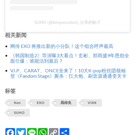
SUHO (@kimjuncotton) 分享的帖子
相关新闻
网传 EXO 将推出新的小分队！这个组合呼声最高
《韩国制造2》导演曝3大看点！玄彬、郑雨盛9年恩怨全
面引爆：谁能活到最后？
V.I.P、CARAT、ONCE全来了！10大K-pop粉丝团领袖
登《Fandom Stage》厮杀：扛大炮、刷音源通通变关卡
标签
Ken
EXO
禹棹奂
VIXX
SUHO
Facebook
Twitter
Line
WhatsApp
Copy
分