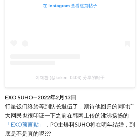
在 Instagram 查看这篇帖子
이재환 (@keken_0406) 分享的帖子
EXO SUHO—2022年2月13日
行星饭们终於等到队长退伍了，期待他回归的同时广
大网民也很印证一下之前在韩网上传的沸沸扬扬的
「EXO预言贴」
，PO主爆料SUHO将在明年结婚，到
底是不是真的呢???