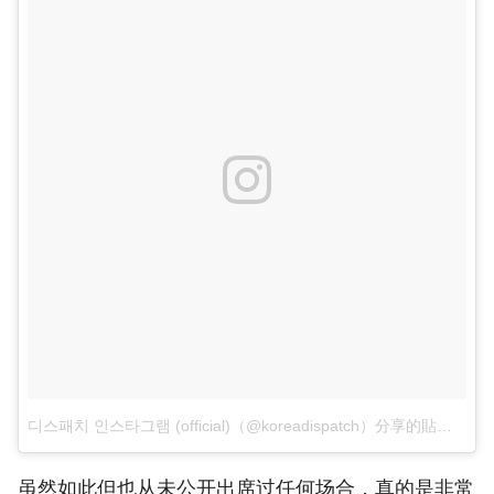
디스패치 인스타그램 (official)（@koreadispatch）分享的貼文
於
P
虽然如此但也从未公开出席过任何场合，真的是非常