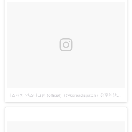
디스패치 인스타그램 (official)（@koreadispatch）分享的貼文
於
P