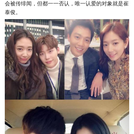
会被传绯闻，但都一一否认，唯一认爱的对象就是崔
泰俊。