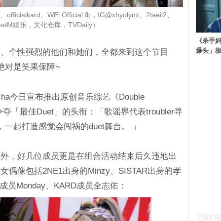
icialkard、WEi.Official.fb，IG@xhyolynx、2taeil2、
reatM娱乐，文化仓库，TVDaily）
《杀手妈
爆头」
称、个性强烈的他们和她们，全都来到这个节目
绝对是笑果保障~
tcha今日宣布推出原创音乐综艺《Double
争夺「最佳Duet」的头衔：「歌谣界代表troubler寻
ler，一起打造感觉会闯祸的duet舞台。 」
之外，好几位成员更是在组合活动结束后久违地出
像包括2NE1出身的Minzy、SISTAR出身的孝
y成员Monday、KARD成员全志佑：
下载KSD