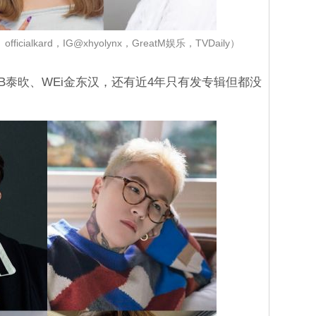
fficialkard，IG@xhyolynx，GreatM娱乐，TVDaily）
k B泰欥、WEi金东汉，还有近4年只有发专辑但都没