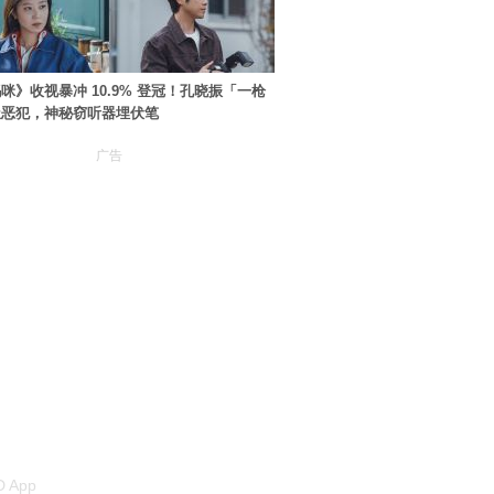
咪》收视暴冲 10.9% 登冠！孔晓振「一枪
极恶犯，神秘窃听器埋伏笔
广告
 App