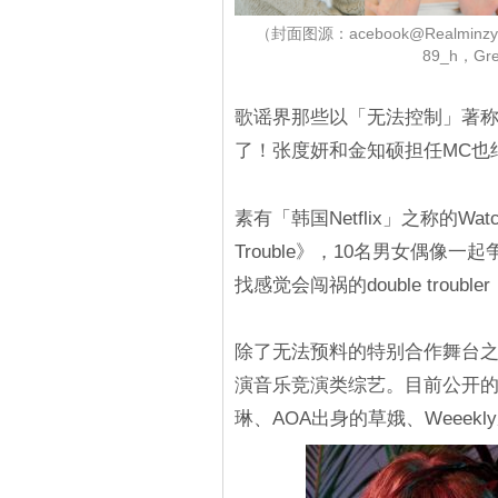
（封面图源：acebook@Realminzy、off
89_h，G
歌谣界那些以「无法控制」著
了！张度妍和金知硕担任MC也
素有「韩国Netflix」之称的Wa
Trouble》，10名男女偶像一起
找感觉会闯祸的double troub
除了无法预料的特别合作舞台
演音乐竞演类综艺。目前公开的女偶
琳、AOA出身的草娥、Weeekl