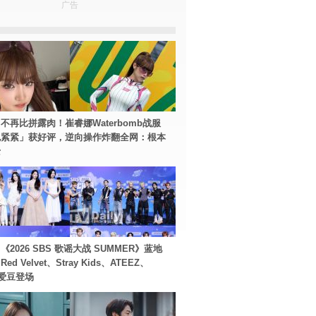
广告
不再比拼露肉！崔睿娜Waterbomb战服
包紧紧」获好评，逆向操作炸翻全网：根本
士
2026 SBS 歌谣大战 SUMMER》蓝地
d Velvet、Stray Kids、ATEEZ、
等爱豆登场