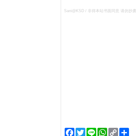
Sani@KSD / 非得本站书面同意 
Facebook
Twitter
Line
WhatsApp
Copy
分
Link
享