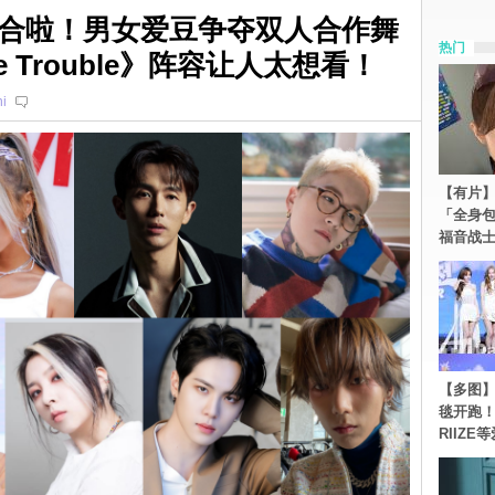
合啦！男女爱豆争夺双人合作舞
热门
e Trouble》阵容让人太想看！
i
【有片】
「全身
福音战
【多图】《
毯开跑！Re
RIIZE