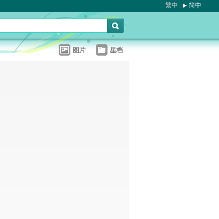
繁中
简中
图片
星档