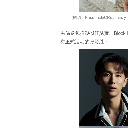
（图源：Facebook@Realminzy、o
男偶像包括2AM任瑟雍、Bloc
有正式活动的张贤胜：