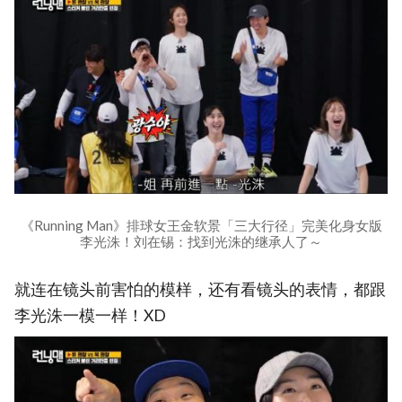
《Running Man》排球女王金软景「三大行径」完美化身女版
李光洙！刘在锡：找到光洙的继承人了～
就连在镜头前害怕的模样，还有看镜头的表情，都跟
李光洙一模一样！XD