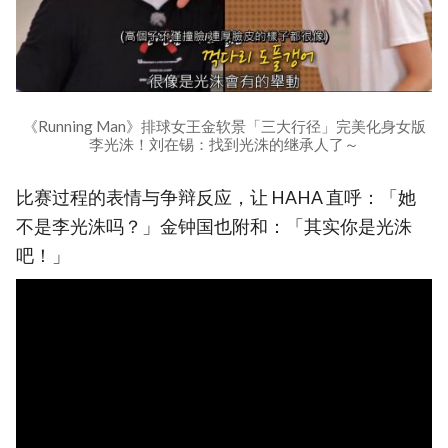
《Running Man》排球女王金软景「三大行径」完美化身女版
李光洙！刘在锡：找到光洙的继承人了～
比赛过程的表情与争辩反应，让 HAHA 直呼：「她
不是李光洙吗？」金钟国也附和：「其实你是光洙
吧！」