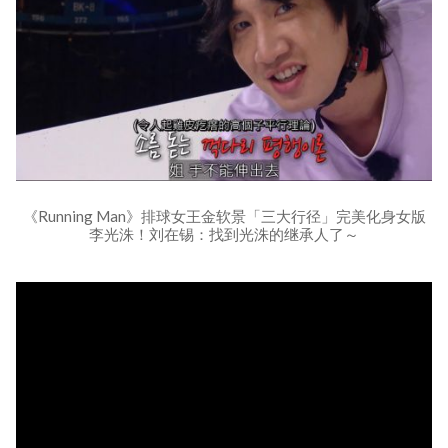
《Running Man》排球女王金软景「三大行径」完美化身女版
李光洙！刘在锡：找到光洙的继承人了～