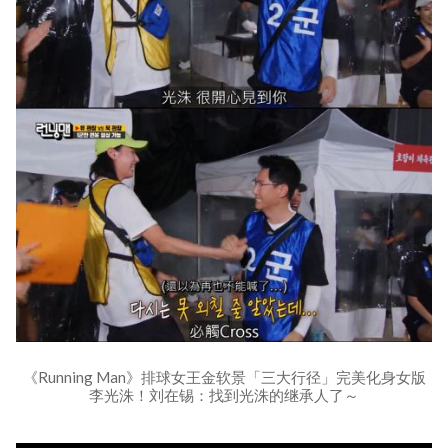
《Running Man》排球女王金软景「三大行径」完美化身女版
李光洙！刘在锡：找到光洙的继承人了～