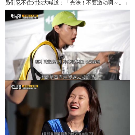
员们忍不住对她大喊道：「光洙！不要激动啊～。」