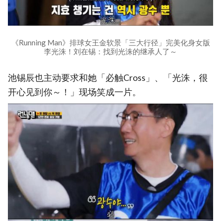
《Running Man》排球女王金软景「三大行径」完美化身女版
李光洙！刘在锡：找到光洙的继承人了～
池锡辰也主动要求和她「必触Cross」、「光洙，很
开心见到你～！」现场笑成一片。