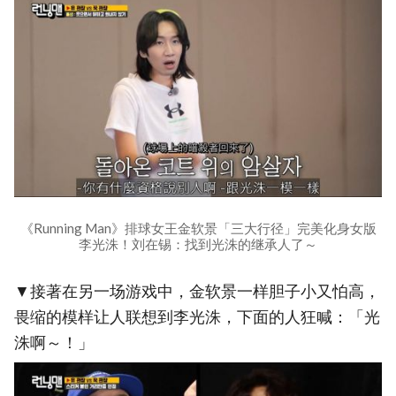
《Running Man》排球女王金软景「三大行径」完美化身女版
李光洙！刘在锡：找到光洙的继承人了～
▼接著在另一场游戏中，金软景一样胆子小又怕高，
畏缩的模样让人联想到李光洙，下面的人狂喊：「光
洙啊～！」