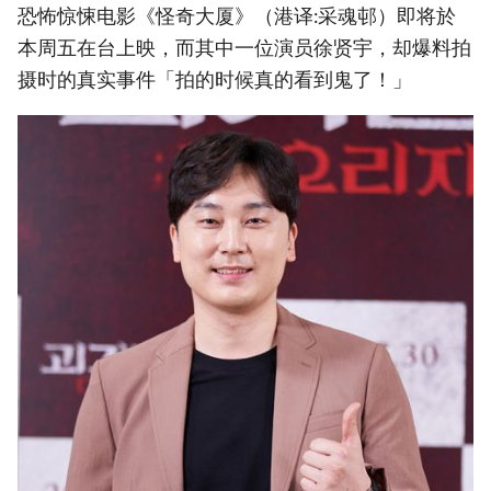
恐怖惊悚电影《怪奇大厦》（港译:采魂邨）即将於
本周五在台上映，而其中一位演员徐贤宇，却爆料拍
摄时的真实事件「拍的时候真的看到鬼了！」