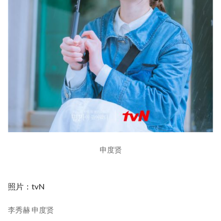
申度贤
照片：tvN
李秀赫 申度贤