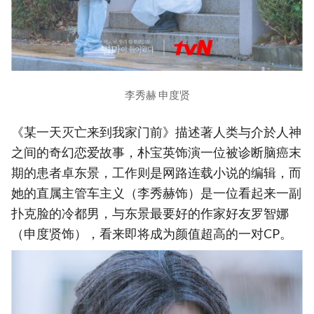
李秀赫 申度贤
《某一天灭亡来到我家门前》描述著人类与介於人神
之间的奇幻恋爱故事，朴宝英饰演一位被诊断脑癌末
期的患者卓东景，工作则是网路连载小说的编辑，而
她的直属主管车主义（李秀赫饰）是一位看起来一副
扑克脸的冷都男，与东景最要好的作家好友罗智娜
（申度贤饰），看来即将成为颜值超高的一对CP。