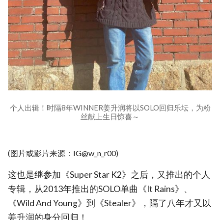
个人出辑！时隔8年WINNER姜升润将以SOLO回归乐坛，为粉
丝献上生日惊喜～
(图片或影片来源：IG@w_n_r00)
这也是继参加《Super Star K2》之后，又推出的个人
专辑，从2013年推出的SOLO单曲《It Rains》、
《Wild And Young》到《Stealer》，隔了八年才又以
姜升润的身分回归！