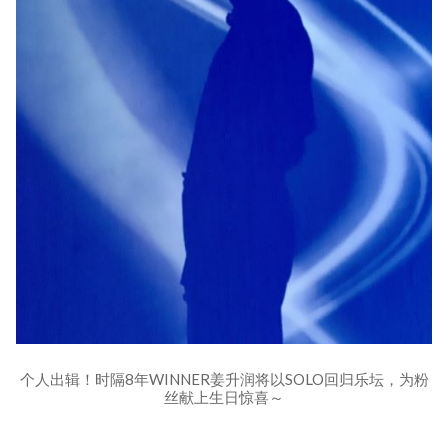
个人出辑！时隔8年WINNER姜升润将以SOLO回归乐坛，为粉
丝献上生日惊喜～