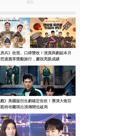
廣告
伙房兵》收視、口碑雙收！演員與劇組本月
國芭達雅享獎勵旅行，慶祝亮眼成績
遊戲》美國版衍生劇確定告吹！導演大衛芬
、凱特布蘭琪出演傳聞也破局