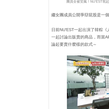
團員全被笑瘋！NU'EST
繼女團成員公開爭辯屁股是一個
日前NU'EST一起出演了韓粽《人
一起討論出販賣的商品，而當A
論起要賣什麼樣的款式～