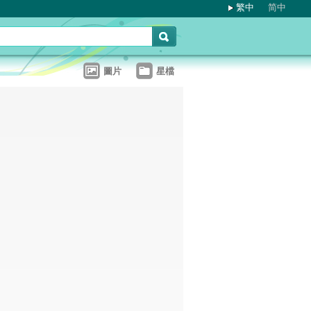
繁中
简中
圖片
星檔