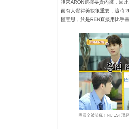
後來ARON選擇要賣內褲，因
而有人覺得美觀很重要，這時R
懂意思，於是REN直接用比手
團員全被笑瘋！NU'EST