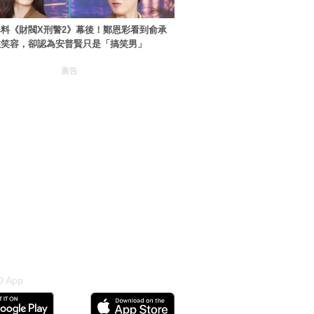
料《財閥X刑警2》幕後！鄭恩彩看到俞承
住笑容，卻認為安普賢只是「搞笑男」
廣告
 App