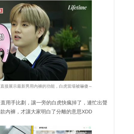
珉起直接展示最新男用內褲的功能，白虎當場被嚇傻～
一直用手比劃，讓一旁的白虎快瘋掉了，連忙出聲
款內褲，才讓大家明白了分離的意思XDD