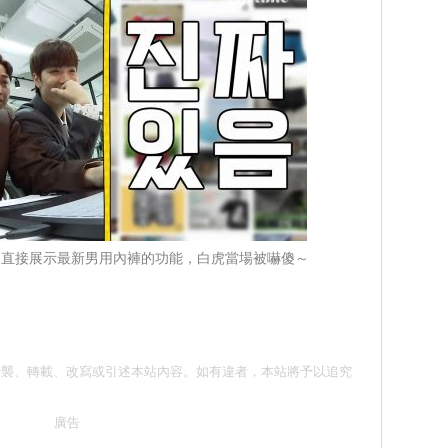
珉起直接展示最新男用內褲的功能，白虎當場被嚇傻～
意 請勿抄襲、轉載、改寫或引述本站內容。如有違者，本站將予以追究
廣告