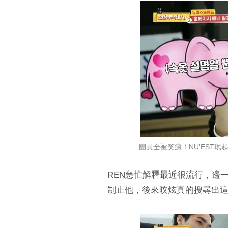
團員全被笑瘋！NU'EST
REN急忙解釋最近很流行，邊
制止他，後來旼炫真的搜尋出這