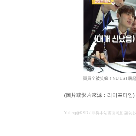
團員全被笑瘋！NU'EST
(圖片或影片來源：라이프타임)
YuLing@KSD / 非得本站書面同