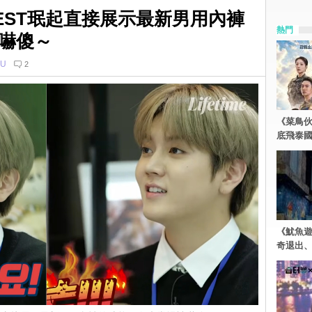
EST珉起直接展示最新男用內褲
熱門
嚇傻～
U
2
《菜鳥
底飛泰
《魷魚
奇退出