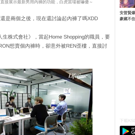
珉起直接展示最新男用內褲的功能，白虎當場被嚇傻～
安普賢爆
還是兩個之後，現在還討論起內褲了嗎XDD
豪藏不
生株式會社》，當起Home Shopping的職員，要
RON想賣個內褲時，卻意外被REN歪樓，直接討
下載KSD