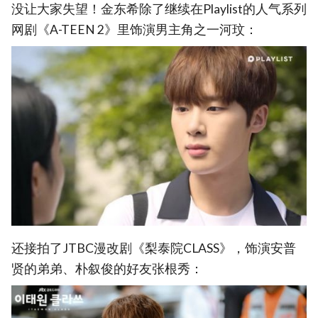
没让大家失望！金东希除了继续在Playlist的人气系列
网剧《A-TEEN 2》里饰演男主角之一河玟：
还接拍了JTBC漫改剧《梨泰院CLASS》，饰演安普
贤的弟弟、朴叙俊的好友张根秀：