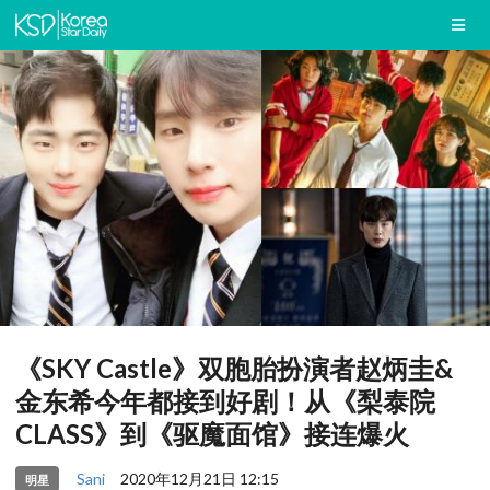
《SKY Castle》双胞胎扮演者赵炳圭&
金东希今年都接到好剧！从《梨泰院
CLASS》到《驱魔面馆》接连爆火
Sani
2020年12月21日 12:15
明星