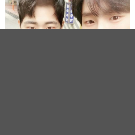
（图源：各剧剧照，赵炳圭IG）
相关新闻