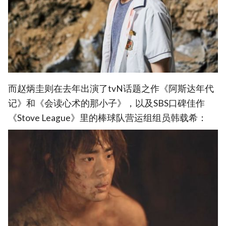
而赵炳圭则在去年出演了tvN话题之作《阿斯达年代
记》和《会读心术的那小子》，以及SBS口碑佳作
《Stove League》里的棒球队营运组组员韩载希：