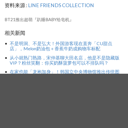
资料来源 :
LINE FRIENDS COLLECTION
BT21推出超萌『趴睡BABY给皂机』
相关新闻
不是明洞、不是弘大！外国游客现在直奔「CU甜点
店」，Melon奶油包＋香蕉牛奶成购物车标配
从小就熟门熟路，宋仲基聊大田名店，他是不是隐藏版
VIP？粉丝笑翻：你买奶酥菠萝包可以不排队吗？
在家也能「龙袍加身」！韩国立中央博物馆推出传统图
案大浴巾，披上后威风凛凛、上架秒售罄
标签
韩国购物
韩国必逛
韩国必买
LINE FRIENDS
bt21