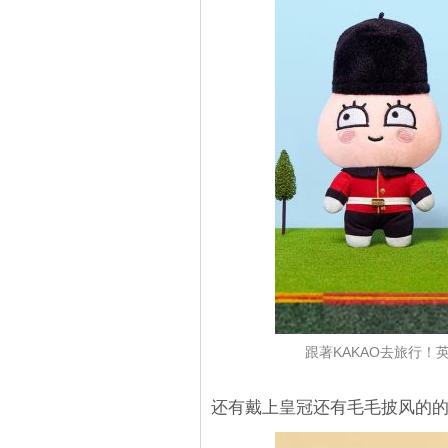
跟著KAKAO去旅行！英
还有戴上皇冠还有毛毛披风的的A