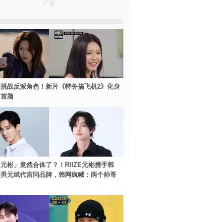
广告
挑战反派角色！新片《特务搞飞机2》化身
团首脑
元彬」竟然合体了？！RIIZE元彬携手韩
美男元斌代言同品牌，韩网疯喊：两个帅哥