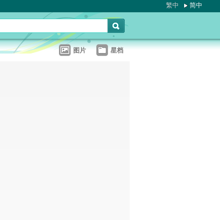
繁中
简中
图片
星档