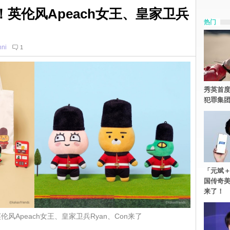
！英伦风Apeach女王、皇家卫兵
热门
ni
1
秀英首度
犯罪集
「元斌＋
国传奇
来了！
伦风Apeach女王、皇家卫兵Ryan、Con来了