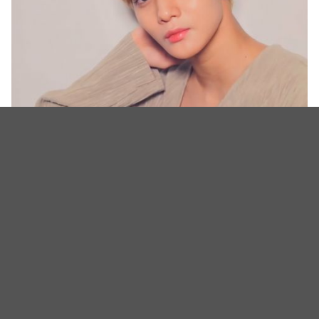
回归倒数一周！CIX的裴珍映一头金发惊喜现身直播，再次展现
他的高颜值！
而这也是CIX继去年11月带著二辑回归后，事隔近一
年回归乐坛，让粉丝也感到非常的期待，祝福这次回
归能拿下不错的成绩！