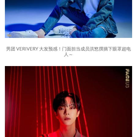
男团 VERIVERY 大发预感！门面担当成员洪慜撰摘下眼罩超电
人～