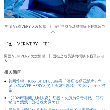
男团 VERIVERY 大发预感！门面担当成员洪慜撰摘下眼罩超电
人～
（图：VERIVERY．FB）
男团 VERIVERY 大发预感！门面担当成员洪慜撰摘下眼罩超电
人～
相关新闻
韩网炸锅！KISS OF LIFE Julie卷「酒吧监视器影片」争
议，牵动VERIVERY冈旻！所属社怒呛「零宽容、全面提
告」
【2024韩国电视剧大赏】红毯：女演员争奇斗艳，郑丽
媛仙气飘飘，郑英珠大露美背
看韩星台湾跨年差点崩溃XD Jessi喊羚羊鸡排最爆笑，金