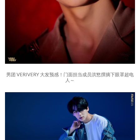
男团 VERIVERY 大发预感！门面担当成员洪慜撰摘下眼罩超电
人～