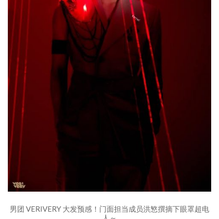
男团 VERIVERY 大发预感！门面担当成员洪慜撰摘下眼罩超电
人～