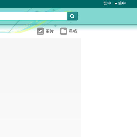
繁中
简中
图片
星档