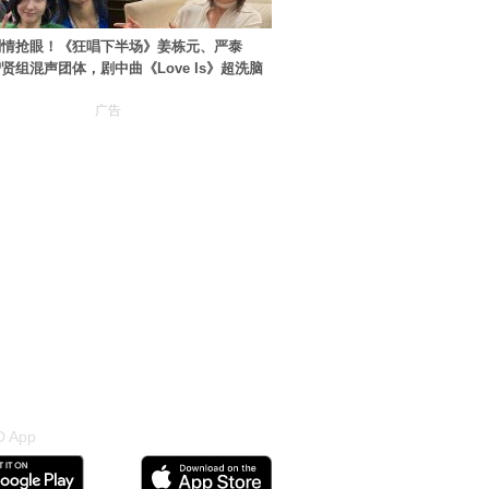
剧情抢眼！《狂唱下半场》姜栋元、严泰
贤组混声团体，剧中曲《Love Is》超洗脑
广告
 App