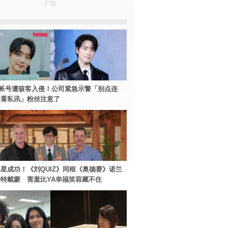
广告
帐号遭骇客入侵！公司紧急示警「别点连
查看私讯」粉丝注意了
星成功！《刘QUIZ》同框《奥德赛》诺兰
特戴蒙 害羞比YA幸福笑容藏不住