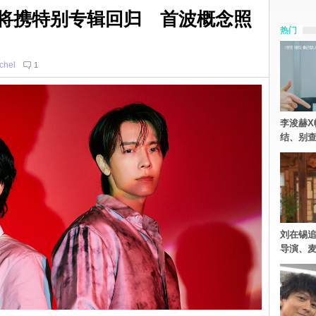
-D&E 将携特别专辑回归 首波概念照
热门
chel
1
李浚赫X
结、别
刘在锡追
导演、麦