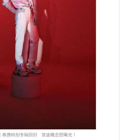
or-D&E 将携特别专辑回归 首波概念照曝光！