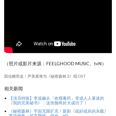
（照片或影片来源：FEELGHOOD MUSIC、tvN）
因信赖而追！尹美莱将为《秘密森林 2》唱 OST
相关新闻
【演员特辑】李浚赫从「收视毒药」变成人人著迷的
《我的完美秘书》：这张脸终於大成功了！
《秘密森林》宇宙无限扩充！新剧《或好或坏的东载》
李浚赫靠「超高颜值」保命～XD