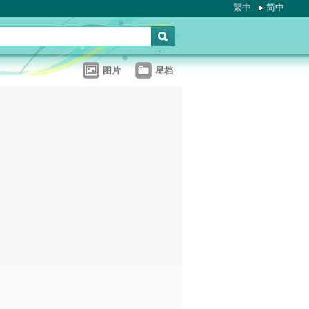
繁中
简中
图片
星档