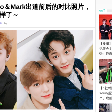
eno＆Mark出道前后的对比照片，
热门
样了～
U
【多图】S
记者会
热」炸
【K社韩
Youn
个」成