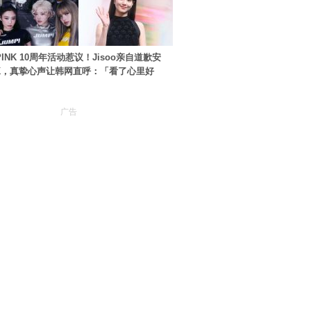
PINK 10周年活动惹议！Jisoo亲自道歉安
NK，真挚心声让韩网直呼：「看了心里好
广告