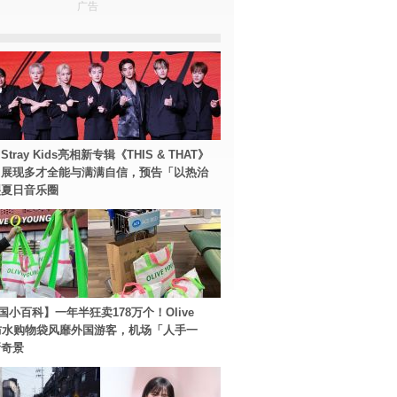
广告
tray Kids亮相新专辑《THIS & THAT》
！展现多才全能与满满自信，预告「以热治
裂夏日音乐圈
国小百科】一年半狂卖178万个！Olive
g防水购物袋风靡外国游客，机场「人手一
新奇景