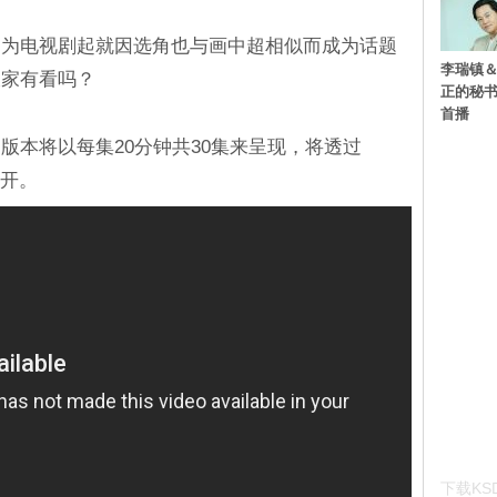
拍为电视剧起就因选角也与画中超相似而成为话题
李瑞镇＆
大家有看吗？
正的秘书
首播
版本将以每集20分钟共30集来呈现，将透过
公开。
下载KSD