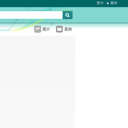
繁中
简中
图片
星档