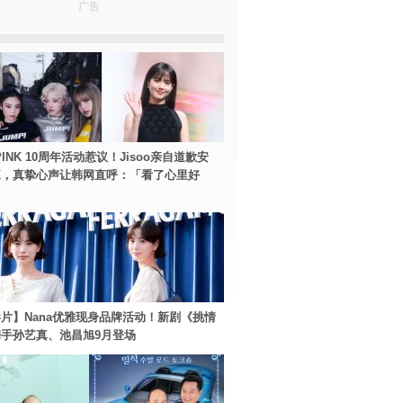
广告
PINK 10周年活动惹议！Jisoo亲自道歉安
NK，真挚心声让韩网直呼：「看了心里好
片】Nana优雅现身品牌活动！新剧《挑情
手孙艺真、池昌旭9月登场