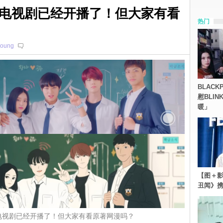
电视剧已经开播了！但大家有看
热门
young
BLACK
慰BLI
暖」
【图＋影
丑闻》携
电视剧已经开播了！但大家有看原著网漫吗？