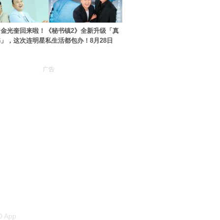
金光奎回来啦！《秘书镇2》全新升级「真
」，这次连明星私生活都包办！8月28日
广告
 App