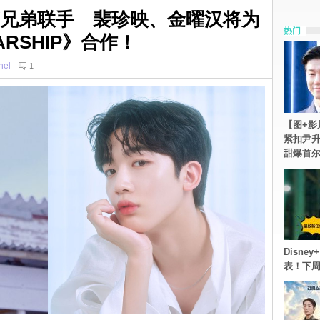
 系列师兄弟联手 裴珍映、金曜汉将为
热门
STARSHIP》合作！
hel
1
【图+影
紧扣尹升
甜爆首
Disn
表！下