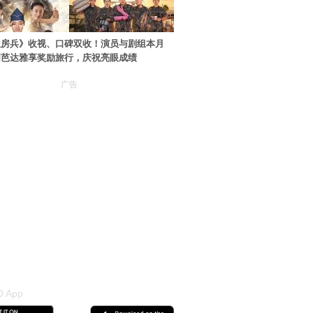
伙房兵》收视、口碑双收！演员与剧组本月
国芭达雅享奖励旅行，庆祝亮眼成绩
广告
 App