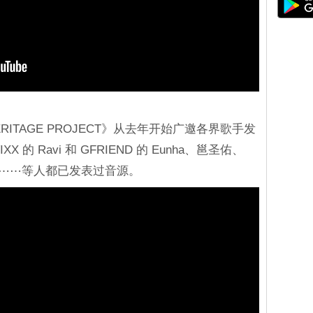
IP HERITAGE PROJECT》从去年开始广邀各界歌手发
的 Ravi 和 GFRIEND 的 Eunha、邕圣佑、
丹尼尔⋯⋯等人都已发表过音源。