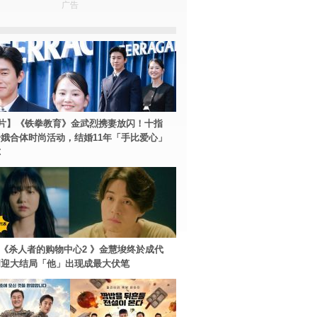
广告
片】《铁拳教育》金武烈携妻放闪！十指
娥合体时尚活动，结婚11年「手比爱心」
尔
ey+《杀人者的购物中心2 》金慧埈终於成代
周迎大结局「他」出现成最大伏笔