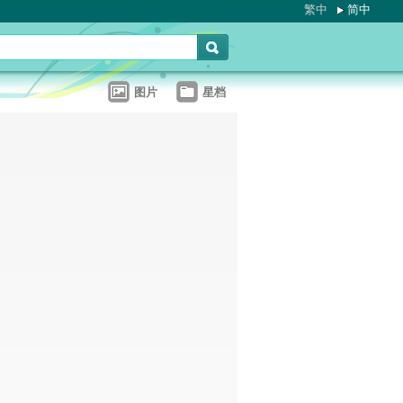
繁中
简中
图片
星档