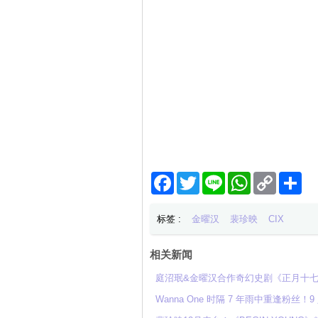
Facebook
Twitter
Line
WhatsApp
Copy
分
Link
享
标签 :
金曜汉
裴珍映
CIX
相关新闻
庭沼珉&金曜汉合作奇幻史剧《正月十
Wanna One 时隔 7 年雨中重逢