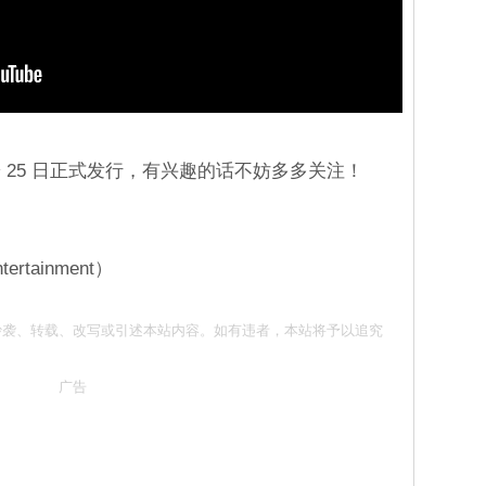
 25 日正式发行，有兴趣的话不妨多多关注！
rtainment）
意 请勿抄袭、转载、改写或引述本站内容。如有违者，本站将予以追究
广告