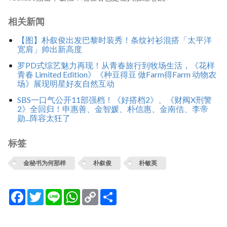
相关新闻
【图】朴叙俊出发巴黎时装秀！条纹衬衫混搭「太平洋
宽肩」帅出新高度
罗PD式综艺魅力再现！从青春旅行到牧场生活，《花样
青春 Limited Edition》《种豆得豆 做Farm得Farm 动物农
场》展现明星好友自然互动
SBS一口气公开11部强档！《好搭档2》、《财阀X刑警
2》全回归！申惠善、金智媛、朴信惠、金南佶、李帝
勋...阵容太狂了
标签
金秘书为何那样
朴叙俊
朴敏英
Facebook
Twitter
Line
WhatsApp
Copy
分
Link
享