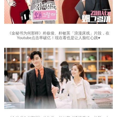
《金秘书为何那样》朴叙俊、朴敏英「浪漫床戏」片段，在
Youtube点击率破亿！现在看也是让人脸红心跳♥