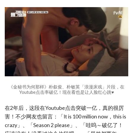
《金秘书为何那样》朴叙俊、朴敏英「浪漫床戏」片段，在
Youtube点击率破亿！现在看也是让人脸红心跳♥
在2年后，这段在Youtube点击突破一亿，真的很厉
害！不少网友也留言：「It is 100 million now，this is
crazy」、「Season 2 please」、「哇呜～破亿了！