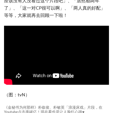
应该没有人没看过这个片段吧」、「居然都两年
了」、「这一对CP很可以啊」、「两人真的好配」
等等，大家就再去回顾一下啦！
（图：tvN）
《金秘书为何那样》朴叙俊、朴敏英「浪漫床戏」片段，在
Youtube点击率破亿！现在看也是让人脸红心跳♥