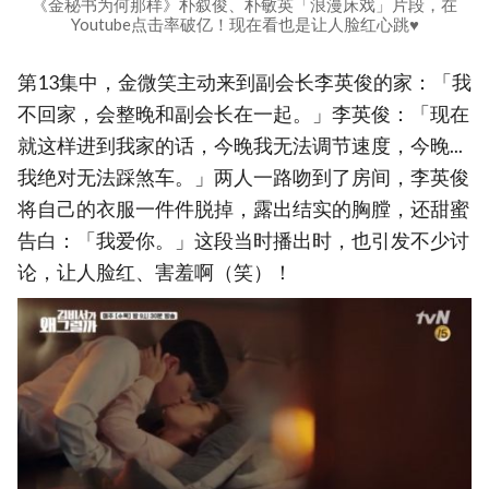
《金秘书为何那样》朴叙俊、朴敏英「浪漫床戏」片段，在
Youtube点击率破亿！现在看也是让人脸红心跳♥
第13集中，金微笑主动来到副会长李英俊的家：「我
不回家，会整晚和副会长在一起。」李英俊：「现在
就这样进到我家的话，今晚我无法调节速度，今晚...
我绝对无法踩煞车。」两人一路吻到了房间，李英俊
将自己的衣服一件件脱掉，露出结实的胸膛，还甜蜜
告白：「我爱你。」这段当时播出时，也引发不少讨
论，让人脸红、害羞啊（笑）！