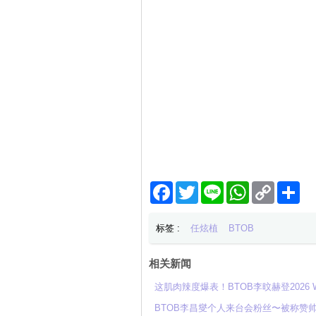
Facebook
Twitter
Line
WhatsApp
Copy
分
Link
享
标签 :
任炫植
BTOB
相关新闻
这肌肉辣度爆表！BTOB李旼赫登2026
BTOB李昌燮个人来台会粉丝〜被称赞