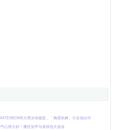
 WATERBOMB大秀冰块腹肌，「胸震热舞」引全场尖叫
帅气心情大好！魔性笑声与表情包大放送