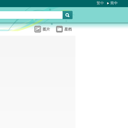
繁中
简中
图片
星档