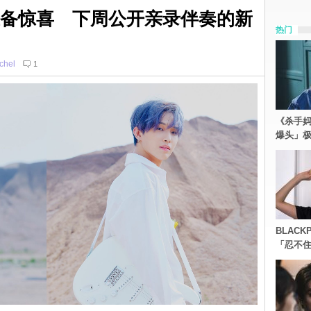
迷准备惊喜 下周公开亲录伴奏的新
热门
chel
1
《杀手妈
爆头」
BLACK
「忍不