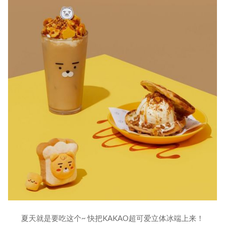
夏天就是要吃这个~ 快把KAKAO超可爱立体冰端上来！