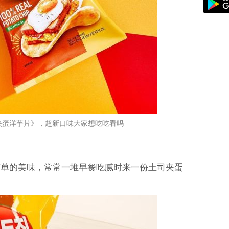
夹蛋洋芋片》，超新口味大家想吃吃看吗
简单的美味，常常一堆早餐吃腻时来一份土司夹蛋