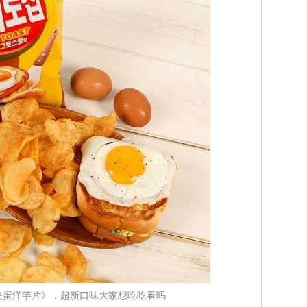
夹蛋洋芋片》，超新口味大家想吃吃看吗