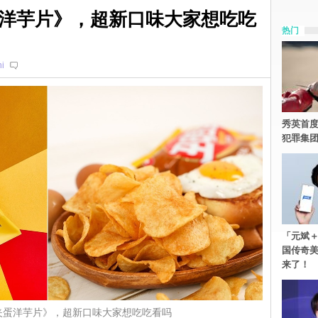
洋芋片》，超新口味大家想吃吃
热门
i
秀英首度
犯罪集
「元斌＋
国传奇
来了！
夹蛋洋芋片》，超新口味大家想吃吃看吗