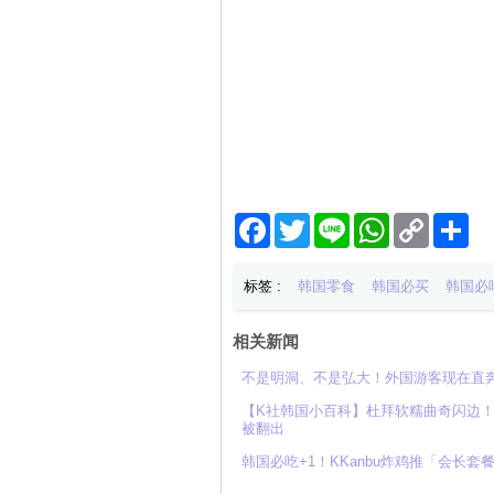
Facebook
Twitter
Line
WhatsApp
Copy
分
Link
享
标签 :
韩国零食
韩国必买
韩国必
相关新闻
不是明洞、不是弘大！外国游客现在直奔
【K社韩国小百科】杜拜软糯曲奇闪边！
被翻出
韩国必吃+1！KKanbu炸鸡推「会长