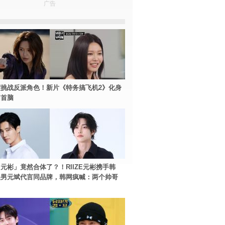
广告
挑战反派角色！新片《特务搞飞机2》化身
团首脑
元彬」竟然合体了？！RIIZE元彬携手韩
美男元斌代言同品牌，韩网疯喊：两个帅哥