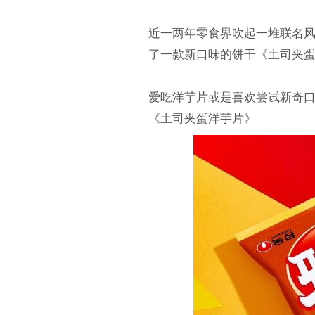
近一两年零食界吹起一堆联名
了一款新口味的饼干《土司夹
爱吃洋芋片或是喜欢尝试新奇
《土司夹蛋洋芋片》