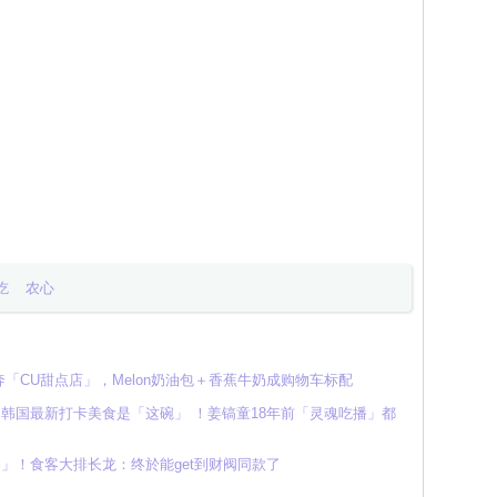
吃
农心
「CU甜点店」，Melon奶油包＋香蕉牛奶成购物车标配
韩国最新打卡美食是「这碗」 ！姜镐童18年前「灵魂吃播」都
套餐」！食客大排长龙：终於能get到财阀同款了