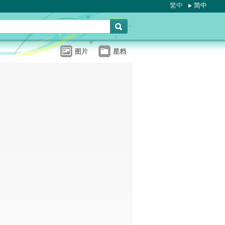
繁中
简中
图片
星档