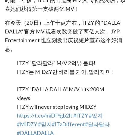
时隔一年多，ITZY 的出道曲 MV 人气依然火热，恭
喜她们获得第一支破两亿 MV！
在今天（20 日）上午十点左右，ITZY 的 “DALLA
DALLA” 官方 MV 观看次数突破了两亿人次，JYP
Entertainment 也立刻发出庆祝短片宣布这个好消
息。
ITZY "달라달라" M/V 2억뷰 돌파!
ITZY는 MIDZY만 바라볼 거야, 말리지 마!
ITZY "DALLA DALLA" M/V hits 200M
views!
ITZY will never stop loving MIDZY
https://t.co/miDfYgb2lt
#ITZY
#있지
#MIDZY
#믿지
#ITzDifferent
#달라달라
#DALLADALLA