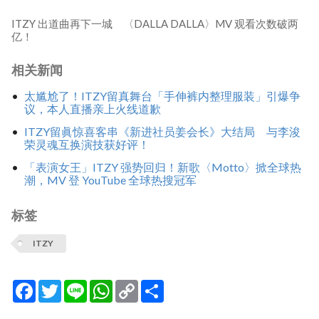
ITZY 出道曲再下一城 〈DALLA DALLA〉MV 观看次数破两
亿！
相关新闻
太尴尬了！ITZY留真舞台「手伸裤内整理服装」引爆争
议，本人直播亲上火线道歉
ITZY留眞惊喜客串《新进社员姜会长》大结局 与李浚
荣灵魂互换演技获好评！
「表演女王」ITZY 强势回归！新歌〈Motto〉掀全球热
潮，MV 登 YouTube 全球热搜冠军
标签
ITZY
Facebook
Twitter
Line
WhatsApp
Copy
分
Link
享