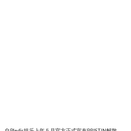
自Pledis娱乐上年５月官方正式宣布PRISTIN解散，