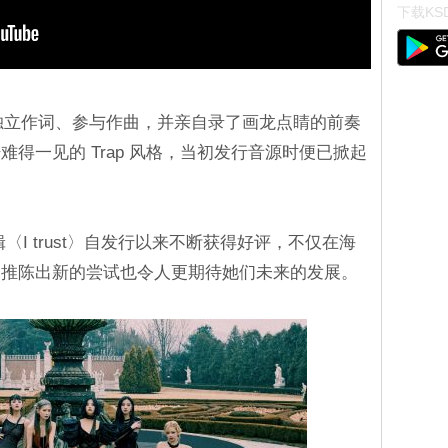
下载KSD
E 队长小娟独立作词、参与作曲，并亲自录了画龙点睛的前奏
得一见的 Trap 风格，当初发行音源时便已掀起
三辑〈I trust〉自发行以来不断获得好评，不仅在海
，推陈出新的尝试也令人更期待她们未来的发展。