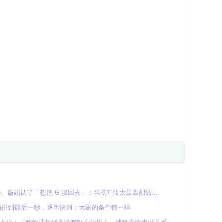
 Minnie、薇娟认了「想把 G 加回去」：当初宣传太轰轰烈烈...
续约拼到最后一秒，逐字谈判：大家的条件都一样