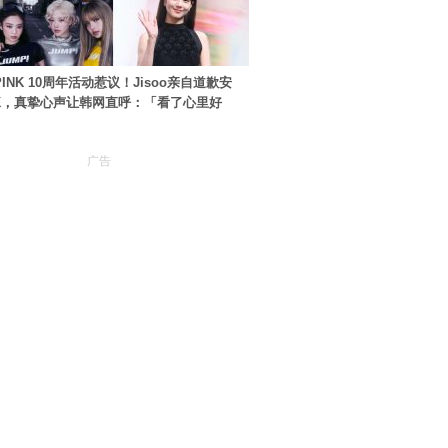
PINK 10周年活动惹议！Jisoo亲自道歉安
NK，真挚心声让韩网直呼：「看了心里好
广告