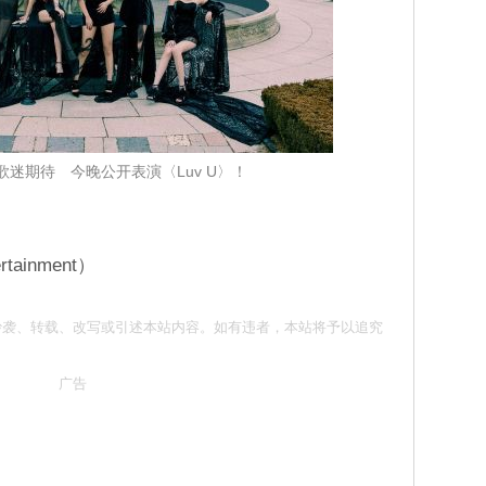
 回应歌迷期待 今晚公开表演〈Luv U〉！
ainment）
意 请勿抄袭、转载、改写或引述本站内容。如有违者，本站将予以追究
广告