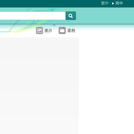
繁中
简中
图片
星档