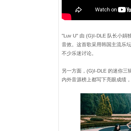
"Luv U" 由 (G)I-DL
音效。这首歌采用韩国主流乐坛难
不少乐迷讨论。
另一方面，(G)I-DLE 的迷你
内外音源榜上都写下亮眼成绩