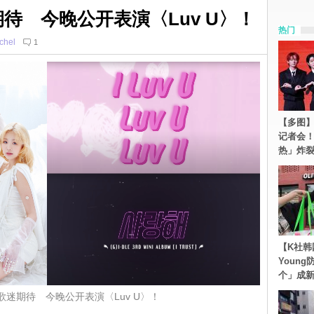
歌迷期待 今晚公开表演〈Luv U〉！
热门
chel
1
【多图】S
记者会
热」炸
【K社韩
Youn
个」成
 回应歌迷期待 今晚公开表演〈Luv U〉！