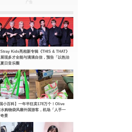
广告
tray Kids亮相新专辑《THIS & THAT》
！展现多才全能与满满自信，预告「以热治
裂夏日音乐圈
国小百科】一年半狂卖178万个！Olive
g防水购物袋风靡外国游客，机场「人手一
新奇景