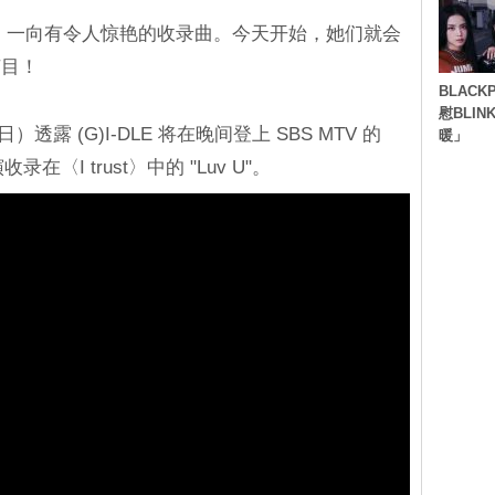
歌之外，一向有令人惊艳的收录曲。今天开始，她们就会
节目！
BLACK
慰BLI
28 日）透露 (G)I-DLE 将在晚间登上 SBS MTV 的
暖」
录在〈I trust〉中的 "Luv U"。