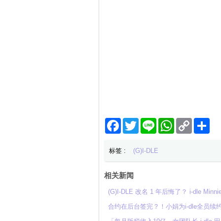
Facebook
Twitter
Line
WhatsApp
Copy
分
Link
享
标签 :
(G)I-DLE
相关新闻
(G)I-DLE 改名 1 年后悔了？ i-dle
合约在后台签完？！小娟为i-dle全员