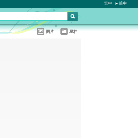
繁中
简中
图片
星档