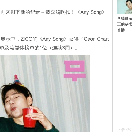
来创下新的纪录～恭喜鸡啊扣！《Any Song》
李瑞镇＆
正的秘书
首播
，ZICO的《Any Song》获得了Gaon Chart
gital榜单及流媒体榜单的1位（连续3周）。
下载KSD