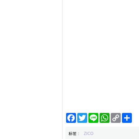
Facebook
Twitter
Line
WhatsApp
Copy
分
Link
享
标签 :
ZICO