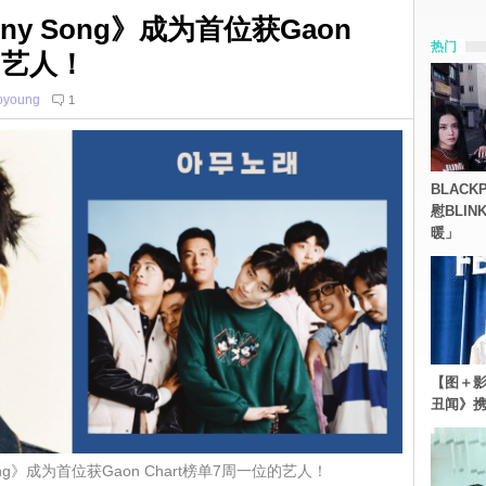
ny Song》成为首位获Gaon
热门
的艺人！
oyoung
1
BLACK
慰BLI
暖」
【图＋影
丑闻》携
ong》成为首位获Gaon Chart榜单7周一位的艺人！