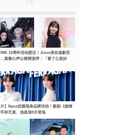
广告
PINK 10周年活动惹议！Jisoo亲自道歉安
NK，真挚心声让韩网直呼：「看了心里好
片】Nana优雅现身品牌活动！新剧《挑情
手孙艺真、池昌旭9月登场