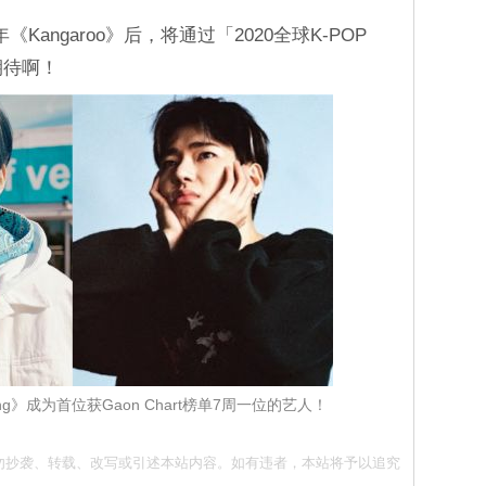
《Kangaroo》后，将通过「2020全球K-POP
期待啊！
ong》成为首位获Gaon Chart榜单7周一位的艺人！
同意 请勿抄袭、转载、改写或引述本站内容。如有违者，本站将予以追究