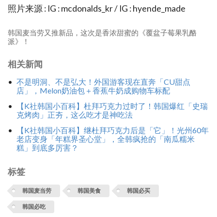
照片来源 : IG : mcdonalds_kr / IG : hyende_made
韩国麦当劳又推新品，这次是香浓甜蜜的《覆盆子莓果乳酪
派》！
相关新闻
不是明洞、不是弘大！外国游客现在直奔「CU甜点
店」，Melon奶油包＋香蕉牛奶成购物车标配
【K社韩国小百科】杜拜巧克力过时了！韩国爆红「史瑞
克烤肉」正夯，这么吃才是神吃法
【K社韩国小百科】继杜拜巧克力后是「它」！光州60年
老店变身「年糕界圣心堂」，全韩疯抢的「南瓜糯米
糕」到底多厉害？
标签
韩国麦当劳
韩国美食
韩国必买
韩国必吃