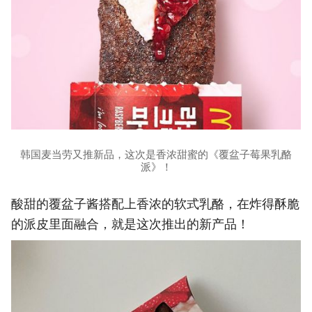
韩国麦当劳又推新品，这次是香浓甜蜜的《覆盆子莓果乳酪
派》！
酸甜的覆盆子酱搭配上香浓的软式乳酪，在炸得酥脆
的派皮里面融合，就是这次推出的新产品！