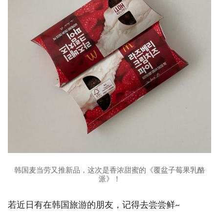
韩国麦当劳又推新品，这次是香浓甜蜜的《覆盆子莓果乳酪
派》！
若近日有在韩国旅游的朋友，记得去尝尝鲜~