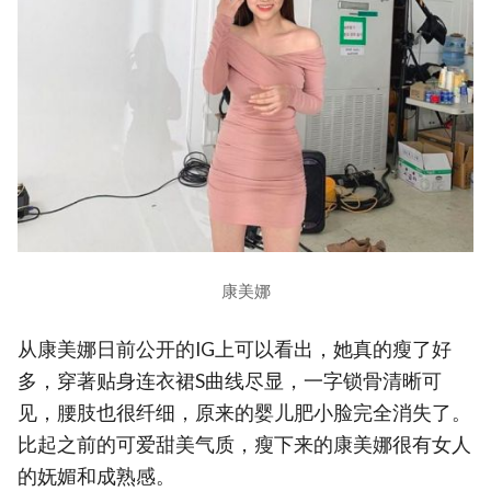
康美娜
从康美娜日前公开的IG上可以看出，她真的瘦了好
多，穿著贴身连衣裙S曲线尽显，一字锁骨清晰可
见，腰肢也很纤细，原来的婴儿肥小脸完全消失了。
比起之前的可爱甜美气质，瘦下来的康美娜很有女人
的妩媚和成熟感。