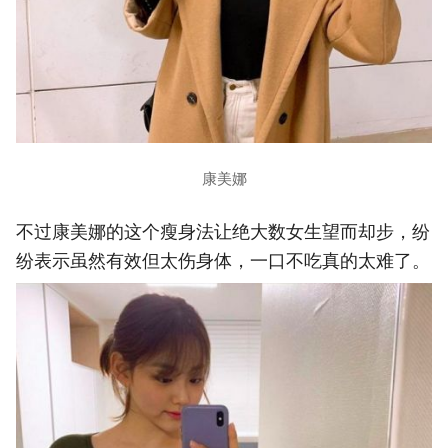
康美娜
不过康美娜的这个瘦身法让绝大数女生望而却步，纷
纷表示虽然有效但太伤身体，一口不吃真的太难了。