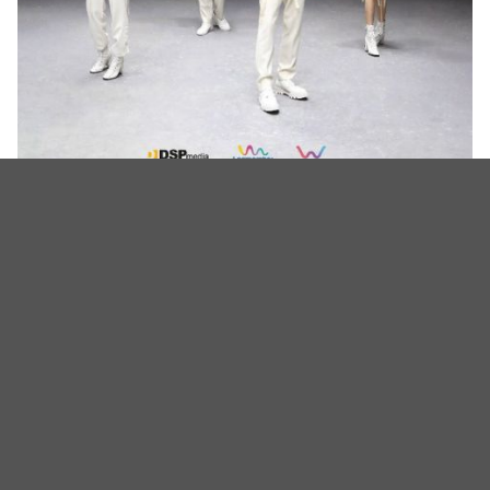
KARD 欧巡前回归 迷你四辑〈Red Moon〉预告公开！
（照片或影片来源：DSP Media、Mnet）
KARD 欧巡前回归 迷你四辑〈Red Moon〉预告公开！
相关新闻
KARD出道9年宣布正式解散！公司证实全员达成共识
最后专辑与巡演将成告别作
HallyuPopFest永利韩流巨星草地音乐节10月澳门隆重举