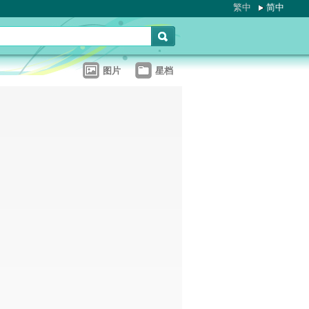
繁中
简中
图片
星档