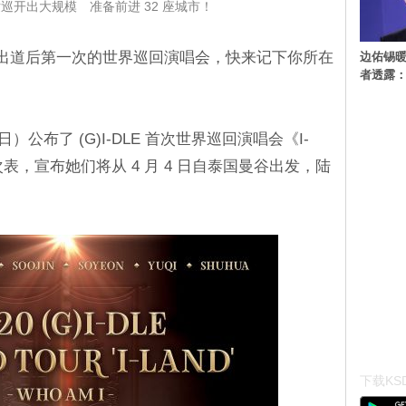
首场世巡开出大规模 准备前进 32 座城市！
将展开出道后第一次的世界巡回演唱会，快来记下你所在
边佑锡
者透露
（29 日）公布了 (G)I-DLE 首次世界巡回演唱会《I-
整场次表，宣布她们将从 4 月 4 日自泰国曼谷出发，陆
。
下载KSD