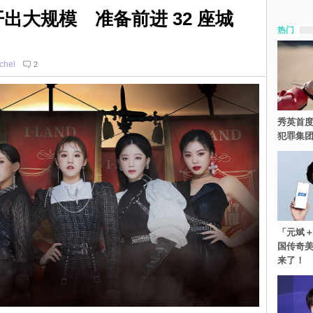
巡开出大规模 准备前进 32 座城
热门
chel
2
秀英首度
犯罪集
「元斌＋
国传奇
来了！