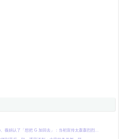
 Minnie、薇娟认了「想把 G 加回去」：当初宣传太轰轰烈烈...