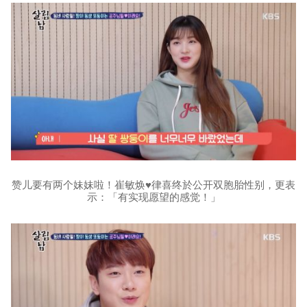
赞儿要有两个妹妹啦！崔敏焕♥律喜终於公开双胞胎性别，更表
示：「有实现愿望的感觉！」