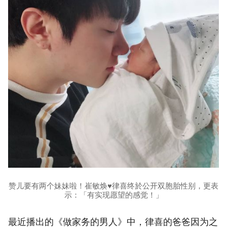
赞儿要有两个妹妹啦！崔敏焕♥律喜终於公开双胞胎性别，更表
示：「有实现愿望的感觉！」
最近播出的《做家务的男人》中，律喜的爸爸因为之