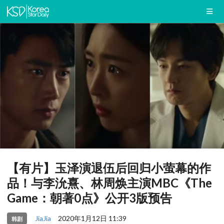
【有片】玉泽演退伍后回归小萤幕的作
品！与李沇熹、林周焕主演MBC《The
Game：朝著0点》公开3版预告
JiaJia
2020年1月12日 11:39
韩剧