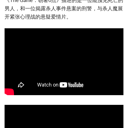
《The Game：朝著0点》描述的是一位能预见死亡的
男人，和一位揭露杀人事件悬案的刑警，与杀人魔展
开紧张心理战的悬疑爱情片。