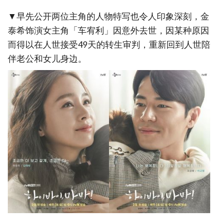
▼早先公开两位主角的人物特写也令人印象深刻，金
泰希饰演女主角「车宥利」因意外去世，因某种原因
而得以在人世接受49天的转生审判，重新回到人世陪
伴老公和女儿身边。