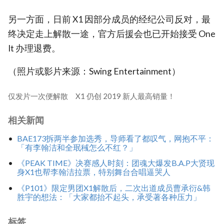
另一方面，日前 X1 因部分成员的经纪公司反对，最
终决定走上解散一途，官方后援会也已开始接受 One
It 办理退费。
（照片或影片来源：Swing Entertainment）
仅发片一次便解散 X1 仍创 2019 新人最高销量！
相关新闻
BAE173拆两半参加选秀，导师看了都叹气，网抱不平：
「有李翰洁和全珉稶怎么不红？」
《PEAK TIME》决赛感人时刻：团魂大爆发B.A.P大贤现
身X1也帮李翰洁拉票，特别舞台合唱逼哭人
《P101》限定男团X1解散后，二次出道成员曹承衍&韩
胜宇的想法：「大家都抬不起头，承受著各种压力」
标签