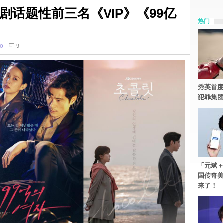
剧话题性前三名《VIP》《99亿
热门
o
9
秀英首度
犯罪集
「元斌＋
国传奇
来了！