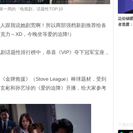
月第一周的「电视剧」话题性TOP.10
边佑锡
者透露
友人跟我说她剧荒啊！所以两部强档新剧推荐给各
克力～XD，今晚坐等爱的迫降!）
a 电视剧话题性排行榜中，恭喜《VIP》夺下冠军宝座，
牌救援》（Stove League）棒球题材，受到
有玄彬和孙艺珍的《爱的迫降》开播，给大家参考
下载KSD