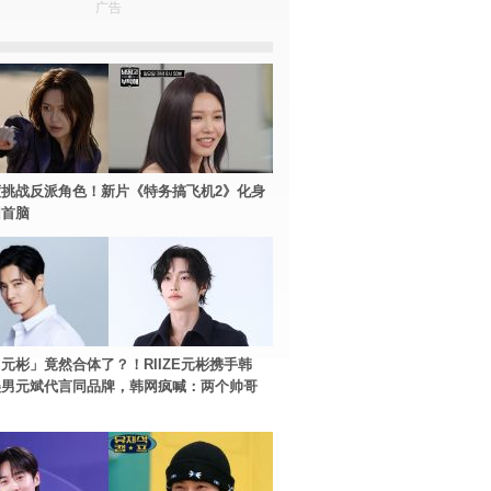
广告
挑战反派角色！新片《特务搞飞机2》化身
团首脑
元彬」竟然合体了？！RIIZE元彬携手韩
美男元斌代言同品牌，韩网疯喊：两个帅哥