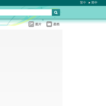
繁中
简中
图片
星档